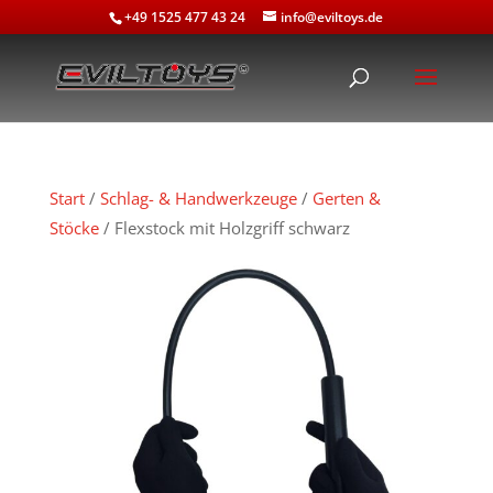
+49 1525 477 43 24
info@eviltoys.de
Start
/
Schlag- & Handwerkzeuge
/
Gerten &
Stöcke
/ Flexstock mit Holzgriff schwarz