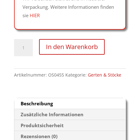
Verpackung. Weitere Informationen finden
sie
HIER
Flexstock
In den Warenkorb
mit
Holzgriff
schwarz
Artikelnummer:
OS0455
Kategorie:
Gerten & Stöcke
Menge
Beschreibung
Zusätzliche Informationen
Produktsicherheit
Rezensionen (0)