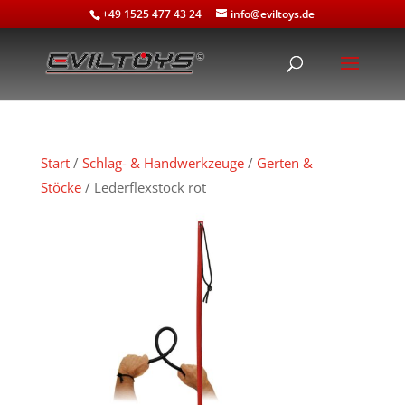
+49 1525 477 43 24
info@eviltoys.de
Start
/
Schlag- & Handwerkzeuge
/
Gerten &
Stöcke
/ Lederflexstock rot