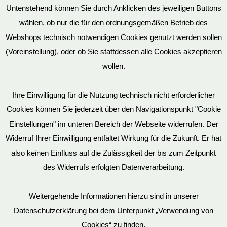
Untenstehend können Sie durch Anklicken des jeweiligen Buttons
wählen, ob nur die für den ordnungsgemäßen Betrieb des
Vertrag widerrufen
Webshops technisch notwendigen Cookies genutzt werden sollen
(Voreinstellung), oder ob Sie stattdessen alle Cookies akzeptieren
wollen.
AGB
Ihre Einwilligung für die Nutzung technisch nicht erforderlicher
Cookies können Sie jederzeit über den Navigationspunkt "Cookie
Impressum
Einstellungen" im unteren Bereich der Webseite widerrufen. Der
Widerruf Ihrer Einwilligung entfaltet Wirkung für die Zukunft. Er hat
also keinen Einfluss auf die Zulässigkeit der bis zum Zeitpunkt
des Widerrufs erfolgten Datenverarbeitung.
© EvilToys 2026 until the end of time.
Bitte beachten Sie, dass wir für einen zunehmenden Teil der von
Weitergehende Informationen hierzu sind in unserer
uns hergestellten SM-Möbel deutsche Geschmacksmuster beim
Datenschutzerklärung bei dem Unterpunkt „Verwendung von
Deutschen Patent und Markenamt (DPMA) haben eintragen
Cookies“ zu finden.