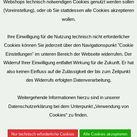
Webshops technisch notwendigen Cookies genutzt werden sollen
(Voreinstellung), oder ob Sie stattdessen alle Cookies akzeptieren
wollen.
AGB
Ihre Einwilligung für die Nutzung technisch nicht erforderlicher
Cookies können Sie jederzeit über den Navigationspunkt "Cookie
Impressum
Einstellungen" im unteren Bereich der Webseite widerrufen. Der
Widerruf Ihrer Einwilligung entfaltet Wirkung für die Zukunft. Er hat
also keinen Einfluss auf die Zulässigkeit der bis zum Zeitpunkt
des Widerrufs erfolgten Datenverarbeitung.
© EvilToys 2026 until the end of time.
Bitte beachten Sie, dass wir für einen zunehmenden Teil der von
Weitergehende Informationen hierzu sind in unserer
uns hergestellten SM-Möbel deutsche Geschmacksmuster beim
Datenschutzerklärung bei dem Unterpunkt „Verwendung von
Deutschen Patent und Markenamt (DPMA) haben eintragen
Cookies“ zu finden.
lassen. Es ist verboten, diese Geschmacksmuster ohne unsere
Genehmigung zu benutzen. Entsprechende Verstöße werden von
Nur technisch erforderliche Cookies
Alle Cookies akzeptieren