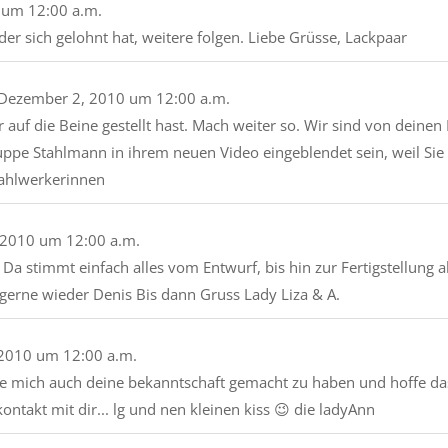
um
12:00 a.m.
der sich gelohnt hat, weitere folgen. Liebe Grüsse, Lackpaar
Dezember 2, 2010
um
12:00 a.m.
r auf die Beine gestellt hast. Mach weiter so. Wir sind von dein
pe Stahlmann in ihrem neuen Video eingeblendet sein, weil Sie 
tahlwerkerinnen
 2010
um
12:00 a.m.
Da stimmt einfach alles vom Entwurf, bis hin zur Fertigstellung al
o gerne wieder Denis Bis dann Gruss Lady Liza & A.
2010
um
12:00 a.m.
eue mich auch deine bekanntschaft gemacht zu haben und hoffe das 
ontakt mit dir... lg und nen kleinen kiss 😉 die ladyAnn