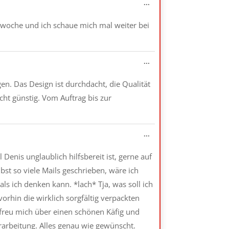
Diese
...
Metabox
ein-/ausblenden.
ne woche und ich schaue mich mal weiter bei
Diese
...
Metabox
ein-/ausblenden.
en. Das Design ist durchdacht, die Qualität
cht günstig. Vom Auftrag bis zur
Diese
...
Metabox
ein-/ausblenden.
 Denis unglaublich hilfsbereit ist, gerne auf
st so viele Mails geschrieben, wäre ich
als ich denken kann. *lach* Tja, was soll ich
orhin die wirklich sorgfältig verpackten
 freu mich über einen schönen Käfig und
rarbeitung. Alles genau wie gewünscht.