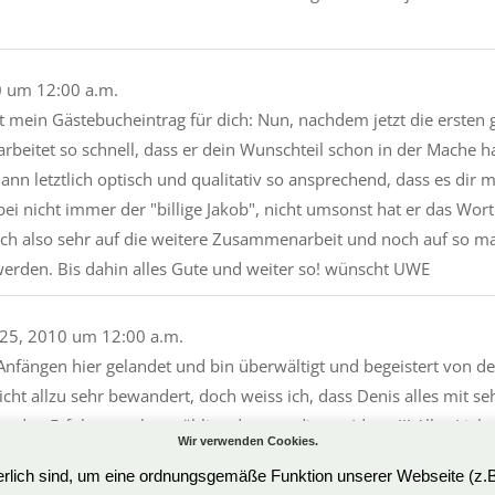
0
um
12:00 a.m.
tzt mein Gästebucheintrag für dich: Nun, nachdem jetzt die erste
s arbeitet so schnell, dass er dein Wunschteil schon in der Mache
 dann letztlich optisch und qualitativ so ansprechend, dass es dir
 dabei nicht immer der "billige Jakob", nicht umsonst hat er das
ich also sehr auf die weitere Zusammenarbeit und noch auf so ma
werden. Bis dahin alles Gute und weiter so! wünscht UWE
25, 2010
um
12:00 a.m.
n Anfängen hier gelandet und bin überwältigt und begeistert v
ht allzu sehr bewandert, doch weiss ich, dass Denis alles mit sehr
nden Erfolg + noch unzählige der grandiosen Ideen !!! Alles Lieb
Wir verwenden Cookies.
derlich sind, um eine ordnungsgemäße Funktion unserer Webseite (z.
10
um
12:00 a.m.