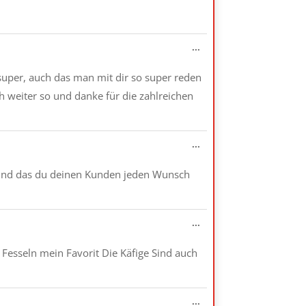
ein-/ausblenden.
Diese
...
Metabox
ein-/ausblenden.
 super, auch das man mit dir so super reden
h weiter so und danke für die zahlreichen
Diese
...
Metabox
ein-/ausblenden.
r. Und das du deinen Kunden jeden Wunsch
Diese
...
Metabox
ein-/ausblenden.
Fesseln mein Favorit Die Käfige Sind auch
Diese
...