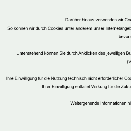
*gz* Großartig wie schnell man Eikäufe ab
hier mal wieder ein.
Darüber hinaus verwenden wir Cook
So können wir durch Cookies unter anderem unser Internetangebot
bevorz
Über uns
Untenstehend können Sie durch Anklicken des jeweiligen B
BDSM Möbel
(V
Sonderanfertigung
Schellenrechner
Ihre Einwilligung für die Nutzung technisch nicht erforderlicher 
Pflegehinweise BDSM Möbel
Ihrer Einwilligung entfaltet Wirkung für die Zuk
Jobs & Karriere
Weitergehende Informationen hi
Datenschutz
Mein Konto