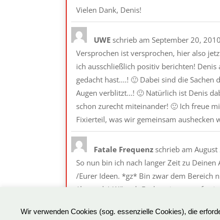
Vielen Dank, Denis!
UWE
schrieb am
September 20, 201
Versprochen ist versprochen, hier also je
ich ausschließlich positiv berichten! Deni
gedacht hast....! 🙂 Dabei sind die Sachen
Augen verblitzt...! 🙂 Natürlich ist Denis
schon zurecht miteinander! 🙂 Ich freue m
Fixierteil, was wir gemeinsam aushecken 
Fatale Frequenz
schrieb am
August 
So nun bin ich nach langer Zeit zu Deine
/Eurer Ideen. *gz* Bin zwar dem Bereich nic
*knutsch* Wünsch Euch weiter so aufsteige
Wir verwenden Cookies (sog. essenzielle Cookies), die erfor
black-sky
schrieb am
August 25, 20