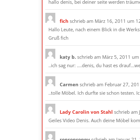
hallo denis, bei deiner seite werden träume w
fich
schrieb am
März 16, 2011
um
1
Hallo Leute, nach einem Blick in die Werks
Gruß fich
katy b.
schrieb am
März 5, 2011
um
..ich sag nur: ....denis, du hast es drauf...w
Carmen
schrieb am
Februar 27, 201
..tolle Möbel. Ich durfte sie schon teste
Lady Carolin von Stahl
schrieb am
Geiles Video Denis. Auch deine Möbel kom
ronronronny
schrieb am
Januar 21,