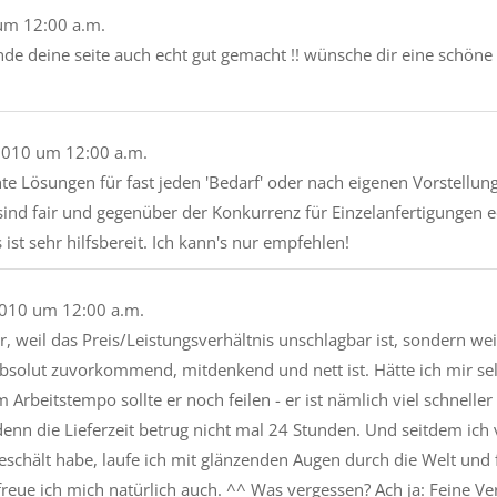
um
12:00 a.m.
finde deine seite auch echt gut gemacht !! wünsche dir eine schö
2010
um
12:00 a.m.
te Lösungen für fast jeden 'Bedarf' oder nach eigenen Vorstellung
 sind fair und gegenüber der Konkurrenz für Einzelanfertigungen e
ist sehr hilfsbereit. Ich kann's nur empfehlen!
2010
um
12:00 a.m.
ur, weil das Preis/Leistungsverhältnis unschlagbar ist, sondern weil
solut zuvorkommend, mitdenkend und nett ist. Hätte ich mir selb
rbeitstempo sollte er noch feilen - er ist nämlich viel schneller 
enn die Lieferzeit betrug nicht mal 24 Stunden. Und seitdem ich v
geschält habe, laufe ich mit glänzenden Augen durch die Welt und
freue ich mich natürlich auch. ^^ Was vergessen? Ach ja: Feine Ve