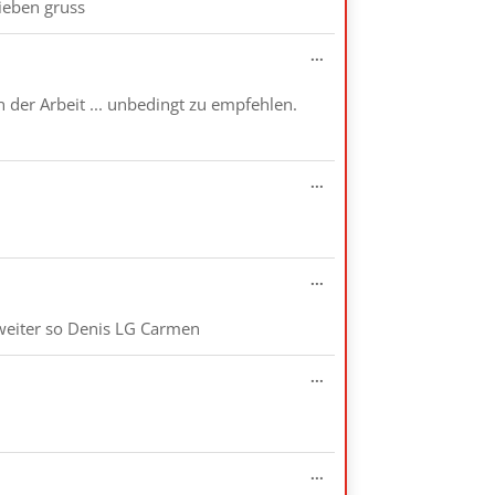
lieben gruss
Diese
...
Metabox
ein-/ausblenden.
n der Arbeit ... unbedingt zu empfehlen.
Diese
...
Metabox
ein-/ausblenden.
Diese
...
Metabox
ein-/ausblenden.
 weiter so Denis LG Carmen
Diese
...
Metabox
ein-/ausblenden.
Diese
...
Metabox