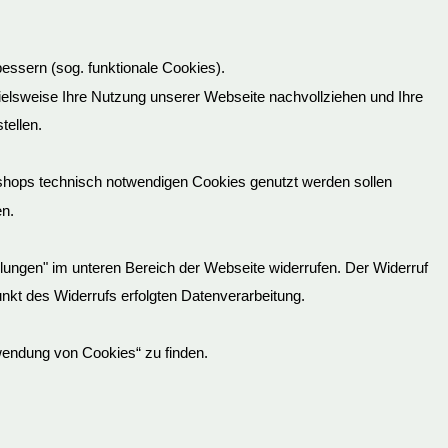
ein-/ausblenden.
schon abholen. Danke! Bestimmt kaufe ich
essern (sog. funktionale Cookies).
Navigation
pielsweise Ihre Nutzung unserer Webseite nachvollziehen und Ihre
←
1
...
7
8
9
10
11
12
→
der
tellen.
Gästebuchliste
Lieferinformationen
shops technisch notwendigen Cookies genutzt werden sollen
Ausgehende Links
en.
Jugendschutz
Batterieverordnung
ellungen" im unteren Bereich der Webseite widerrufen. Der Widerruf
tpunkt des Widerrufs erfolgten Datenverarbeitung.
wendung von Cookies“ zu finden.
AGB
Impressum