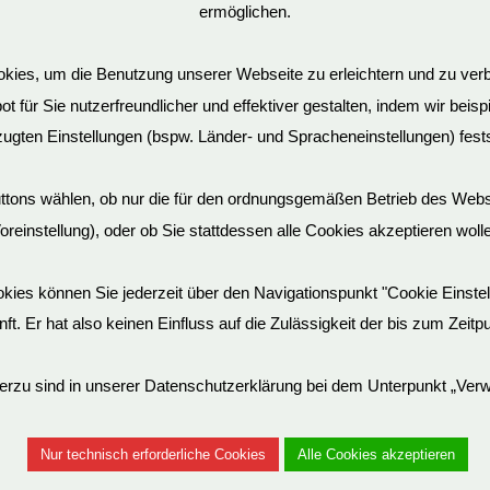
ermöglichen.
schließen kann. Gestern bestellt und heute konnte ich die Ware 
ies, um die Benutzung unserer Webseite zu erleichtern und zu verb
 für Sie nutzerfreundlicher und effektiver gestalten, indem wir beis
ugten Einstellungen (bspw. Länder- und Spracheneinstellungen) fests
uttons wählen, ob nur die für den ordnungsgemäßen Betrieb des Web
oreinstellung), oder ob Sie stattdessen alle Cookies akzeptieren woll
Cookies können Sie jederzeit über den Navigationspunkt "Cookie Einst
unft. Er hat also keinen Einfluss auf die Zulässigkeit der bis zum Zei
erzu sind in unserer Datenschutzerklärung bei dem Unterpunkt „Ver
Vertrag widerrufen
Nur technisch erforderliche Cookies
Alle Cookies akzeptieren
© EvilToys 2026 until the end of time.