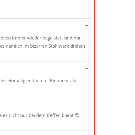
Metabox
ein-/ausblenden.
Diese
...
Metabox
ein-/ausblenden.
en Ideen immer wieder begeistert und nun
es nämlich im bizarren Stahlwerk drehen
Diese
...
Metabox
ein-/ausblenden.
les einmalig verlaufen . Bin mehr als
Diese
...
Metabox
ein-/ausblenden.
es nicht nur bei dem treffen bleibt 😉