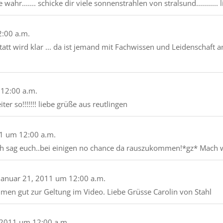
ahr....... schicke dir viele sonnenstrahlen von stralsund........... 
2:00 a.m.
tatt wird klar ... da ist jemand mit Fachwissen und Leidenschaft a
12:00 a.m.
eiter so!!!!!!! liebe grüße aus reutlingen
1
um
12:00 a.m.
n. Ich sag euch..bei einigen no chance da rauszukommen!*gz* Mach
Januar 21, 2011
um
12:00 a.m.
men gut zur Geltung im Video. Liebe Grüsse Carolin von Stahl
 2011
um
12:00 a.m.