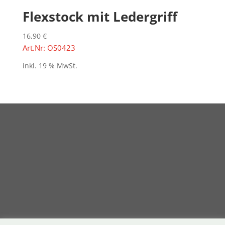
Flexstock mit Ledergriff
16,90
€
Art.Nr: OS0423
inkl. 19 % MwSt.