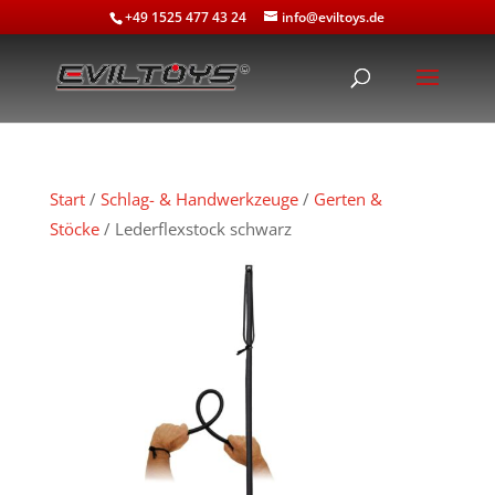
+49 1525 477 43 24
info@eviltoys.de
Start
/
Schlag- & Handwerkzeuge
/
Gerten &
Stöcke
/ Lederflexstock schwarz