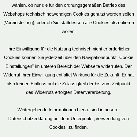
wählen, ob nur die für den ordnungsgemäßen Betrieb des
Vertrag widerrufen
Webshops technisch notwendigen Cookies genutzt werden sollen
(Voreinstellung), oder ob Sie stattdessen alle Cookies akzeptieren
wollen.
AGB
Ihre Einwilligung für die Nutzung technisch nicht erforderlicher
Cookies können Sie jederzeit über den Navigationspunkt "Cookie
Impressum
Einstellungen" im unteren Bereich der Webseite widerrufen. Der
Widerruf Ihrer Einwilligung entfaltet Wirkung für die Zukunft. Er hat
also keinen Einfluss auf die Zulässigkeit der bis zum Zeitpunkt
des Widerrufs erfolgten Datenverarbeitung.
© EvilToys 2026 until the end of time.
Bitte beachten Sie, dass wir für einen zunehmenden Teil der von
Weitergehende Informationen hierzu sind in unserer
uns hergestellten SM-Möbel deutsche Geschmacksmuster beim
Datenschutzerklärung bei dem Unterpunkt „Verwendung von
Deutschen Patent und Markenamt (DPMA) haben eintragen
Cookies“ zu finden.
lassen. Es ist verboten, diese Geschmacksmuster ohne unsere