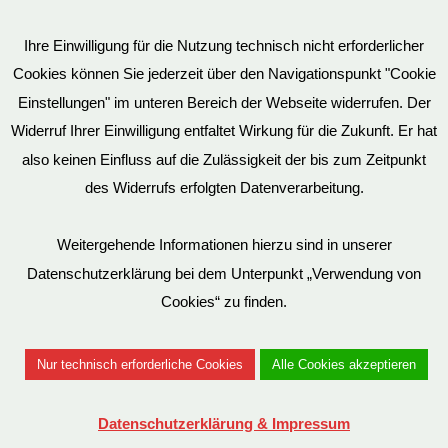
AGB
Ihre Einwilligung für die Nutzung technisch nicht erforderlicher
Cookies können Sie jederzeit über den Navigationspunkt "Cookie
Impressum
Einstellungen" im unteren Bereich der Webseite widerrufen. Der
Widerruf Ihrer Einwilligung entfaltet Wirkung für die Zukunft. Er hat
also keinen Einfluss auf die Zulässigkeit der bis zum Zeitpunkt
des Widerrufs erfolgten Datenverarbeitung.
© EvilToys 2026 until the end of time.
Bitte beachten Sie, dass wir für einen zunehmenden Teil der von
Weitergehende Informationen hierzu sind in unserer
uns hergestellten SM-Möbel deutsche Geschmacksmuster beim
Datenschutzerklärung bei dem Unterpunkt „Verwendung von
Deutschen Patent und Markenamt (DPMA) haben eintragen
Cookies“ zu finden.
lassen. Es ist verboten, diese Geschmacksmuster ohne unsere
Genehmigung zu benutzen. Entsprechende Verstöße werden von
Nur technisch erforderliche Cookies
Alle Cookies akzeptieren
uns juristisch verfolgt.
Datenschutzerklärung & Impressum