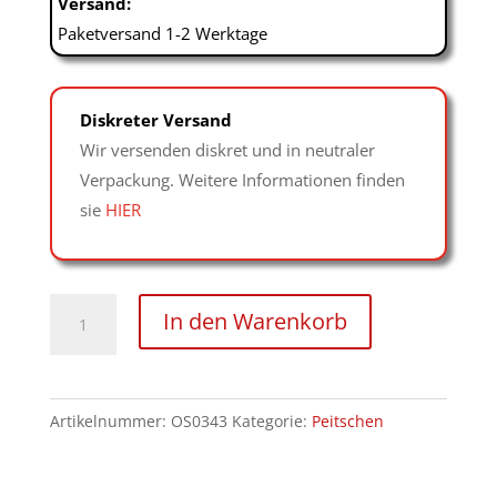
Versand:
Paketversand 1-2 Werktage
Diskreter Versand
Wir versenden diskret und in neutraler
Verpackung. Weitere Informationen finden
sie
HIER
Geflochtene
In den Warenkorb
weiche
Peitsche
mit
Artikelnummer:
OS0343
Kategorie:
Peitschen
Edelstahlgriff
Menge