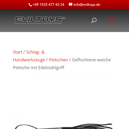
+49 1525 477 43 24
info@eviltoys.de
Start
/
Schlag- &
Handwerkzeuge
/
Peitschen
/ Geflochtene weiche
Peitsche mit Edelstahlgriff