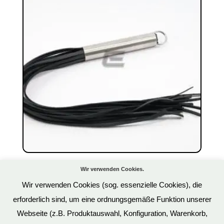
Leder Peitsche mit Edelstahlgriff 20 Riemen
Wir verwenden Cookies.
35,90
€
Wir verwenden Cookies (sog. essenzielle Cookies), die
Art.Nr: OS1031
erforderlich sind, um eine ordnungsgemäße Funktion unserer
inkl. 19 % MwSt.
Webseite (z.B. Produktauswahl, Konfiguration, Warenkorb,