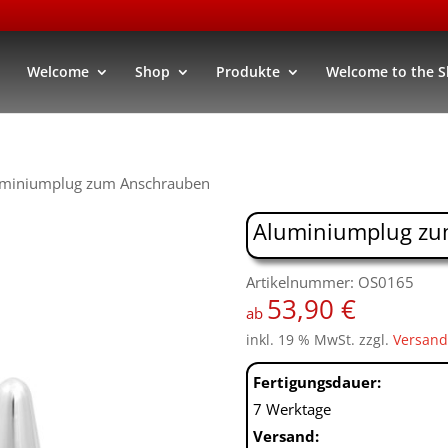
Welcome
Shop
Produkte
Welcome to the 
uminiumplug zum Anschrauben
Aluminiumplug zu
Artikelnummer: OS0165
53,90
€
ab
inkl. 19 % MwSt.
zzgl.
Versand
Fertigungsdauer:
7 Werktage
Versand: