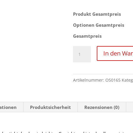
Produkt Gesamtpreis
Optionen Gesamtpreis
Gesamtpreis
Aluminiumplug
In den Wa
zum
Anschrauben
Menge
Artikelnummer:
OS0165
Kateg
mationen
Produktsicherheit
Rezensionen (0)