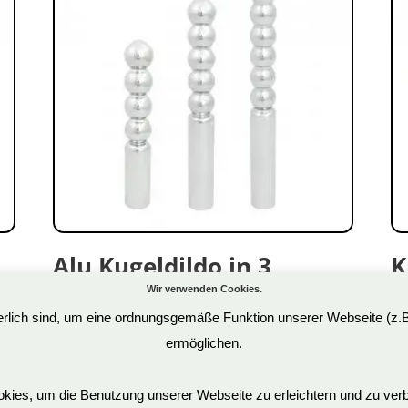
Alu Kugeldildo in 3
K
Größen
E
Wir verwenden Cookies.
derlich sind, um eine ordnungsgemäße Funktion unserer Webseite (z.
48,90
€
39
ermöglichen.
Art.Nr: OS0162
Ar
inkl. 19 % MwSt.
in
ies, um die Benutzung unserer Webseite zu erleichtern und zu verb