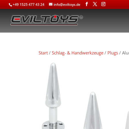
+49 1525 477 43 24
info@eviltoys.de
Start
/
Schlag- & Handwerkzeuge
/
Plugs
/ Al