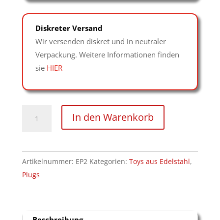
Diskreter Versand
Wir versenden diskret und in neutraler
Verpackung. Weitere Informationen finden
sie
HIER
Kugel-
In den Warenkorb
Plug
-
Edelstahlplug
Artikelnummer:
EP2
Kategorien:
Toys aus Edelstahl
,
Menge
Plugs
Beschreibung