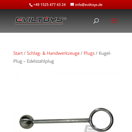
+49 1525 477 43 24
info@eviltoys.de
Start
/
Schlag- & Handwerkzeuge
/
Plugs
/ Kugel-
Plug – Edelstahlplug