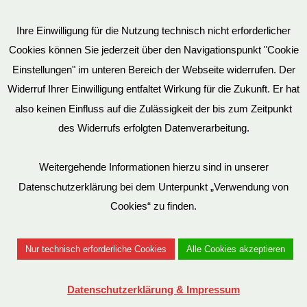
AGB
Ihre Einwilligung für die Nutzung technisch nicht erforderlicher
Cookies können Sie jederzeit über den Navigationspunkt "Cookie
Impressum
Einstellungen" im unteren Bereich der Webseite widerrufen. Der
Widerruf Ihrer Einwilligung entfaltet Wirkung für die Zukunft. Er hat
also keinen Einfluss auf die Zulässigkeit der bis zum Zeitpunkt
des Widerrufs erfolgten Datenverarbeitung.
© EvilToys 2026 until the end of time.
Bitte beachten Sie, dass wir für einen zunehmenden Teil der von
Weitergehende Informationen hierzu sind in unserer
uns hergestellten SM-Möbel deutsche Geschmacksmuster beim
Datenschutzerklärung bei dem Unterpunkt „Verwendung von
Deutschen Patent und Markenamt (DPMA) haben eintragen
Cookies“ zu finden.
lassen. Es ist verboten, diese Geschmacksmuster ohne unsere
Genehmigung zu benutzen. Entsprechende Verstöße werden von
Nur technisch erforderliche Cookies
Alle Cookies akzeptieren
uns juristisch verfolgt.
Datenschutzerklärung & Impressum