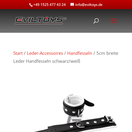
+49 1525 477 43 24
info@eviltoys.de
Start
/
Leder-Accessoires
/
Handfesseln
/ 5cm breite
Leder Handfesseln schwarz/weiß