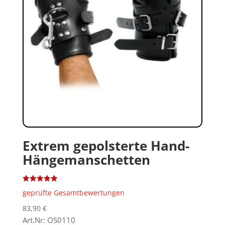
Extrem gepolsterte Hand-
Hängemanschetten
Bewertet
geprüfte Gesamtbewertungen
mit
5.00
von 5
83,90
€
Art.Nr: OS0110