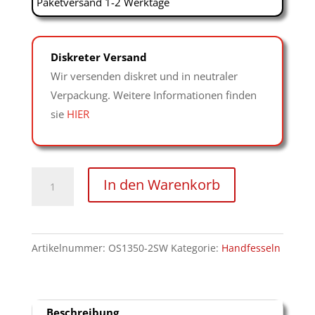
Paketversand 1-2 Werktage
Diskreter Versand
Wir versenden diskret und in neutraler
Verpackung. Weitere Informationen finden
sie
HIER
5cm
In den Warenkorb
breite
Leder
Handfesseln
Artikelnummer:
OS1350-2SW
Kategorie:
Handfesseln
schwarz/weiß
Menge
Beschreibung