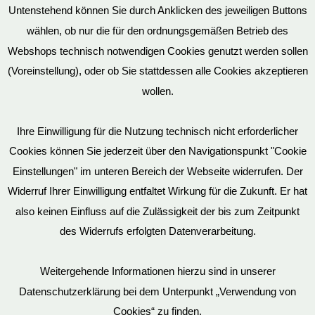
Untenstehend können Sie durch Anklicken des jeweiligen Buttons
wählen, ob nur die für den ordnungsgemäßen Betrieb des
Vertrag widerrufen
Webshops technisch notwendigen Cookies genutzt werden sollen
(Voreinstellung), oder ob Sie stattdessen alle Cookies akzeptieren
wollen.
AGB
Ihre Einwilligung für die Nutzung technisch nicht erforderlicher
Cookies können Sie jederzeit über den Navigationspunkt "Cookie
Impressum
Einstellungen" im unteren Bereich der Webseite widerrufen. Der
Widerruf Ihrer Einwilligung entfaltet Wirkung für die Zukunft. Er hat
also keinen Einfluss auf die Zulässigkeit der bis zum Zeitpunkt
des Widerrufs erfolgten Datenverarbeitung.
© EvilToys 2026 until the end of time.
Bitte beachten Sie, dass wir für einen zunehmenden Teil der von
Weitergehende Informationen hierzu sind in unserer
uns hergestellten SM-Möbel deutsche Geschmacksmuster beim
Datenschutzerklärung bei dem Unterpunkt „Verwendung von
Deutschen Patent und Markenamt (DPMA) haben eintragen
Cookies“ zu finden.