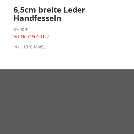
6,5cm breite Leder
Handfesseln
37,90
€
Art.Nr: OS0101-2
inkl. 19 % MwSt.