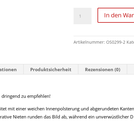
6cm
In den Wa
breite
Leder
Handfesseln
Artikelnummer:
OS0299-2
Kat
mit
abgerundeten
Kanten
Menge
mationen
Produktsicherheit
Rezensionen (0)
n dringend zu empfehlen!
itet mit einer weichen Innenpolsterung und abgerundeten Kanten
orative Nieten runden das Bild ab, während ein unverwüstlicher D 