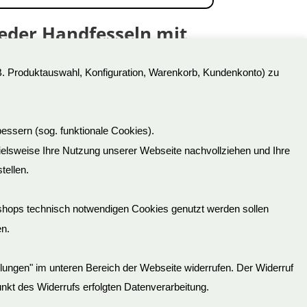
eder Handfesseln mit
ornennieten
B. Produktauswahl, Konfiguration, Warenkorb, Kundenkonto) zu
,90
€
t.Nr: OS0116-2
kl. 19 % MwSt.
essern (sog. funktionale Cookies).
pielsweise Ihre Nutzung unserer Webseite nachvollziehen und Ihre
tellen.
Lieferinformationen
shops technisch notwendigen Cookies genutzt werden sollen
Ausgehende Links
en.
Jugendschutz
Batterieverordnung
ellungen" im unteren Bereich der Webseite widerrufen. Der Widerruf
tpunkt des Widerrufs erfolgten Datenverarbeitung.