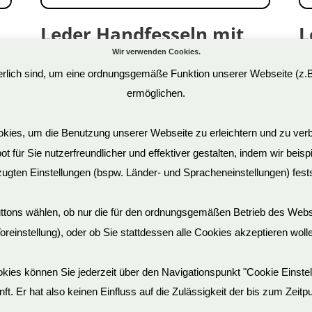
Leder Handfesseln mit
L
großen D-Ringen
D
Wir verwenden Cookies.
derlich sind, um eine ordnungsgemäße Funktion unserer Webseite (z.
61,90
€
25
ermöglichen.
Art.Nr: OS0281-2
Ar
inkl. 19 % MwSt.
in
ies, um die Benutzung unserer Webseite zu erleichtern und zu verb
 für Sie nutzerfreundlicher und effektiver gestalten, indem wir beis
ugten Einstellungen (bspw. Länder- und Spracheneinstellungen) fests
uttons wählen, ob nur die für den ordnungsgemäßen Betrieb des Web
oreinstellung), oder ob Sie stattdessen alle Cookies akzeptieren woll
Cookies können Sie jederzeit über den Navigationspunkt "Cookie Einst
unft. Er hat also keinen Einfluss auf die Zulässigkeit der bis zum Zei