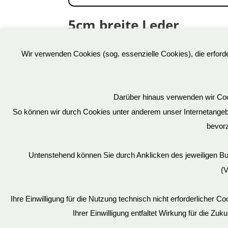
5cm breite Leder
Handfesseln
Wir verwenden Cookies (sog. essenzielle Cookies), die erfor
32,90
€
Art.Nr: OS0100-2
inkl. 19 % MwSt.
Darüber hinaus verwenden wir Cook
So können wir durch Cookies unter anderem unser Internetangebot
bevorz
Über uns
Untenstehend können Sie durch Anklicken des jeweiligen B
BDSM Möbel
(V
Sonderanfertigung
Schellenrechner
Ihre Einwilligung für die Nutzung technisch nicht erforderlicher 
Pflegehinweise BDSM Möbel
Ihrer Einwilligung entfaltet Wirkung für die Zuk
Jobs & Karriere