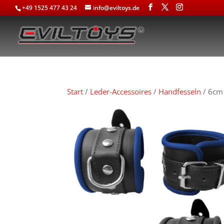
+49 1525 477 43 24
info@eviltoys.de
Start
/
Leder-Accessoires
/
Handfesseln
/ 6cm 