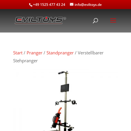
+49 1525 477 43 24
info@eviltoys.de
Start
/
Pranger
/
Standpranger
/ Verstellbarer
Stehpranger