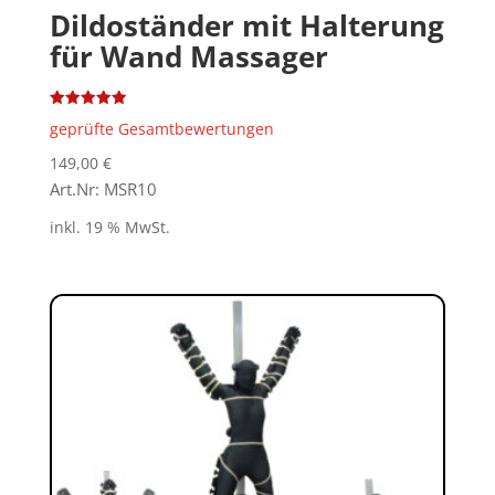
Dildoständer mit Halterung
für Wand Massager
Bewertet
geprüfte Gesamtbewertungen
mit
5.00
von 5
149,00
€
Art.Nr: MSR10
inkl. 19 % MwSt.