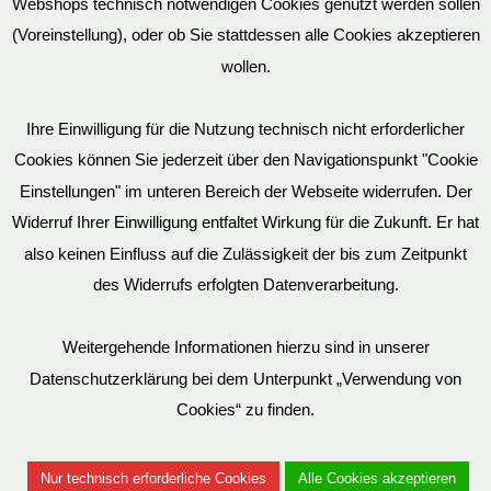
Webshops technisch notwendigen Cookies genutzt werden sollen
(Voreinstellung), oder ob Sie stattdessen alle Cookies akzeptieren
wollen.
AGB
Ihre Einwilligung für die Nutzung technisch nicht erforderlicher
Cookies können Sie jederzeit über den Navigationspunkt "Cookie
Impressum
Einstellungen" im unteren Bereich der Webseite widerrufen. Der
Widerruf Ihrer Einwilligung entfaltet Wirkung für die Zukunft. Er hat
also keinen Einfluss auf die Zulässigkeit der bis zum Zeitpunkt
des Widerrufs erfolgten Datenverarbeitung.
© EvilToys 2026 until the end of time.
Bitte beachten Sie, dass wir für einen zunehmenden Teil der von
Weitergehende Informationen hierzu sind in unserer
uns hergestellten SM-Möbel deutsche Geschmacksmuster beim
Datenschutzerklärung bei dem Unterpunkt „Verwendung von
Deutschen Patent und Markenamt (DPMA) haben eintragen
Cookies“ zu finden.
lassen. Es ist verboten, diese Geschmacksmuster ohne unsere
Genehmigung zu benutzen. Entsprechende Verstöße werden von
Nur technisch erforderliche Cookies
Alle Cookies akzeptieren