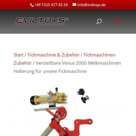
+49 1525 477 43 24
info@eviltoys.de
Start
/
Fickmaschine & Zubehör
/
Fickmaschinen-
Zubehör
/ Verstellbare Venus 2000 Melkmaschinen
Halterung für unsere Fickmaschine