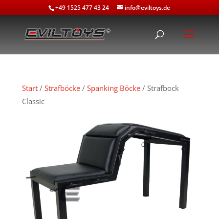
+49 1525 477 43 24
info@eviltoys.de
Start
/
Strafböcke
/
Spanking Böcke
/ Strafbock
Classic