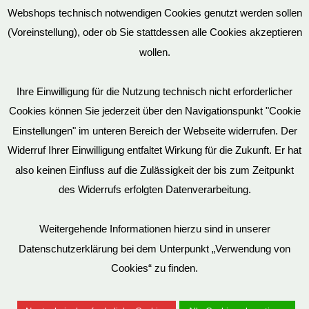
Vertrag widerrufen
Webshops technisch notwendigen Cookies genutzt werden sollen
(Voreinstellung), oder ob Sie stattdessen alle Cookies akzeptieren
wollen.
AGB
Ihre Einwilligung für die Nutzung technisch nicht erforderlicher
Cookies können Sie jederzeit über den Navigationspunkt "Cookie
Impressum
Einstellungen" im unteren Bereich der Webseite widerrufen. Der
Widerruf Ihrer Einwilligung entfaltet Wirkung für die Zukunft. Er hat
also keinen Einfluss auf die Zulässigkeit der bis zum Zeitpunkt
des Widerrufs erfolgten Datenverarbeitung.
© EvilToys 2026 until the end of time.
Bitte beachten Sie, dass wir für einen zunehmenden Teil der von
Weitergehende Informationen hierzu sind in unserer
uns hergestellten SM-Möbel deutsche Geschmacksmuster beim
Datenschutzerklärung bei dem Unterpunkt „Verwendung von
Deutschen Patent und Markenamt (DPMA) haben eintragen
Cookies“ zu finden.
lassen. Es ist verboten, diese Geschmacksmuster ohne unsere
Genehmigung zu benutzen. Entsprechende Verstöße werden von