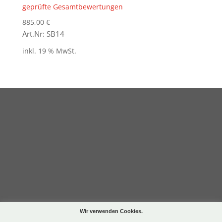
Bewertet
geprüfte Gesamtbewertungen
mit
5.00
von 5
885,00
€
Art.Nr: SB14
inkl. 19 % MwSt.
Wir verwenden Cookies.