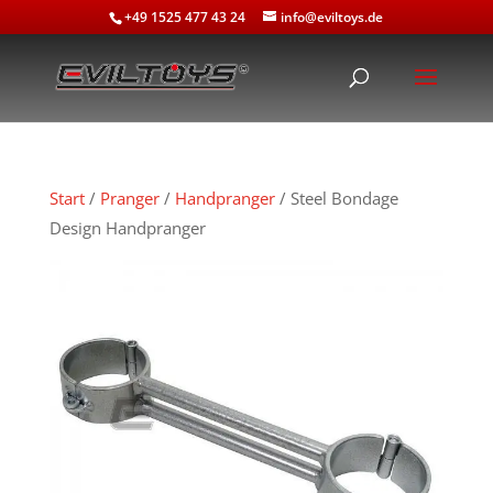
+49 1525 477 43 24
info@eviltoys.de
Start
/
Pranger
/
Handpranger
/ Steel Bondage
Design Handpranger