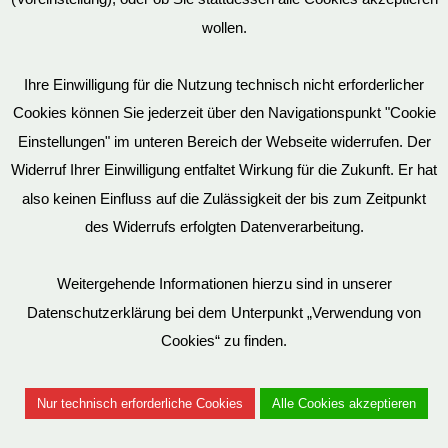
wollen.
AGB
Ihre Einwilligung für die Nutzung technisch nicht erforderlicher
Cookies können Sie jederzeit über den Navigationspunkt "Cookie
Impressum
Einstellungen" im unteren Bereich der Webseite widerrufen. Der
Widerruf Ihrer Einwilligung entfaltet Wirkung für die Zukunft. Er hat
also keinen Einfluss auf die Zulässigkeit der bis zum Zeitpunkt
des Widerrufs erfolgten Datenverarbeitung.
© EvilToys 2026 until the end of time.
Bitte beachten Sie, dass wir für einen zunehmenden Teil der von
Weitergehende Informationen hierzu sind in unserer
uns hergestellten SM-Möbel deutsche Geschmacksmuster beim
Datenschutzerklärung bei dem Unterpunkt „Verwendung von
Deutschen Patent und Markenamt (DPMA) haben eintragen
Cookies“ zu finden.
lassen. Es ist verboten, diese Geschmacksmuster ohne unsere
Genehmigung zu benutzen. Entsprechende Verstöße werden von
Nur technisch erforderliche Cookies
Alle Cookies akzeptieren
uns juristisch verfolgt.