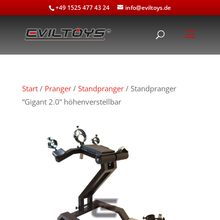
+49 1525 477 43 24
info@eviltoys.de
Start
/
Pranger
/
Standpranger
/ Standpranger
“Gigant 2.0” höhenverstellbar