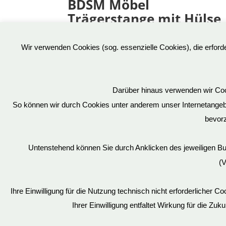
BDSM Möbel
Trägerstange mit Hülse
21,00
€
Wir verwenden Cookies (sog. essenzielle Cookies), die erfor
Art.Nr: TSH
inkl. 19 % MwSt.
Darüber hinaus verwenden wir Cook
So können wir durch Cookies unter anderem unser Internetangebot
bevorz
Über uns
Untenstehend können Sie durch Anklicken des jeweiligen B
BDSM Möbel
(V
Sonderanfertigung
Schellenrechner
Ihre Einwilligung für die Nutzung technisch nicht erforderlicher 
Pflegehinweise BDSM Möbel
Ihrer Einwilligung entfaltet Wirkung für die Zuk
Jobs & Karriere