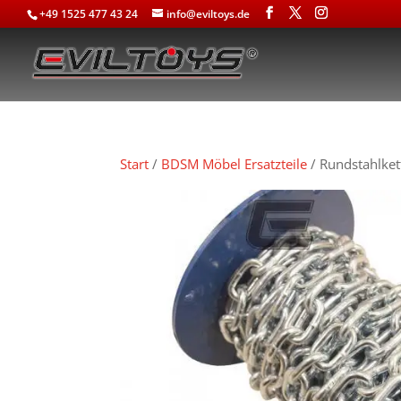
+49 1525 477 43 24
info@eviltoys.de
Start
/
BDSM Möbel Ersatzteile
/ Rundstahlket