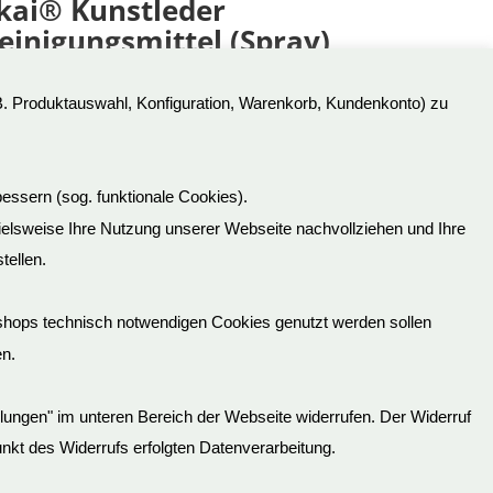
kai® Kunstleder
einigungsmittel (Spray)
,90
€
B. Produktauswahl, Konfiguration, Warenkorb, Kundenkonto) zu
t.Nr: SPM
kl. 19 % MwSt.
essern (sog. funktionale Cookies).
pielsweise Ihre Nutzung unserer Webseite nachvollziehen und Ihre
tellen.
Lieferinformationen
shops technisch notwendigen Cookies genutzt werden sollen
Ausgehende Links
en.
Jugendschutz
Batterieverordnung
ellungen" im unteren Bereich der Webseite widerrufen. Der Widerruf
tpunkt des Widerrufs erfolgten Datenverarbeitung.