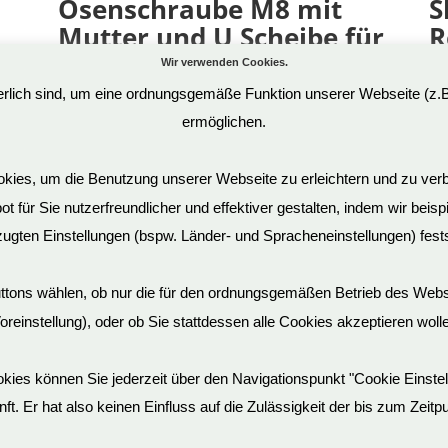
Ösenschraube M8 mit
S
Mutter und U Scheibe für
R
BDSM Möbel
Wir verwenden Cookies.
19
derlich sind, um eine ordnungsgemäße Funktion unserer Webseite (z.
Ar
1,59
€
ermöglichen.
Art.Nr: RSM8
in
inkl. 19 % MwSt.
ies, um die Benutzung unserer Webseite zu erleichtern und zu verb
 für Sie nutzerfreundlicher und effektiver gestalten, indem wir beis
ugten Einstellungen (bspw. Länder- und Spracheneinstellungen) fests
uttons wählen, ob nur die für den ordnungsgemäßen Betrieb des Web
oreinstellung), oder ob Sie stattdessen alle Cookies akzeptieren woll
Cookies können Sie jederzeit über den Navigationspunkt "Cookie Einst
unft. Er hat also keinen Einfluss auf die Zulässigkeit der bis zum Zei