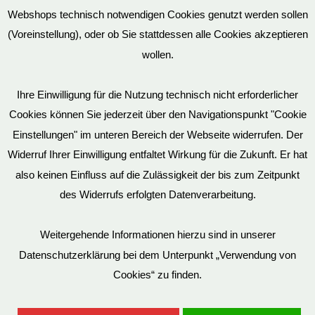
Vertrag widerrufen
Webshops technisch notwendigen Cookies genutzt werden sollen
(Voreinstellung), oder ob Sie stattdessen alle Cookies akzeptieren
wollen.
AGB
Ihre Einwilligung für die Nutzung technisch nicht erforderlicher
Cookies können Sie jederzeit über den Navigationspunkt "Cookie
Impressum
Einstellungen" im unteren Bereich der Webseite widerrufen. Der
Widerruf Ihrer Einwilligung entfaltet Wirkung für die Zukunft. Er hat
also keinen Einfluss auf die Zulässigkeit der bis zum Zeitpunkt
des Widerrufs erfolgten Datenverarbeitung.
© EvilToys 2026 until the end of time.
Bitte beachten Sie, dass wir für einen zunehmenden Teil der von
Weitergehende Informationen hierzu sind in unserer
uns hergestellten SM-Möbel deutsche Geschmacksmuster beim
Datenschutzerklärung bei dem Unterpunkt „Verwendung von
Deutschen Patent und Markenamt (DPMA) haben eintragen
Cookies“ zu finden.
lassen. Es ist verboten, diese Geschmacksmuster ohne unsere
Genehmigung zu benutzen. Entsprechende Verstöße werden von