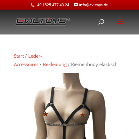
+49 1525 477 43 24
info@eviltoys.de
Start
/
Leder-
Accessoires
/
Bekleidung
/ Riemenbody elastisch