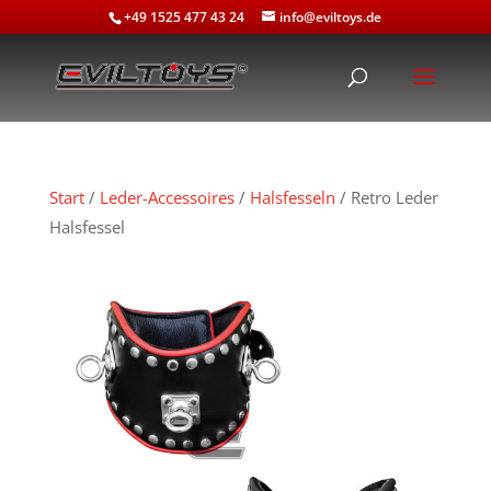
+49 1525 477 43 24
info@eviltoys.de
Start
/
Leder-Accessoires
/
Halsfesseln
/ Retro Leder
Halsfessel