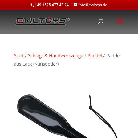
+49 1525 477 43 24
info@eviltoys.de
Start
/
Schlag- & Handwerkzeuge
/
Paddel
/ Paddel
aus Lack (Kunstleder)