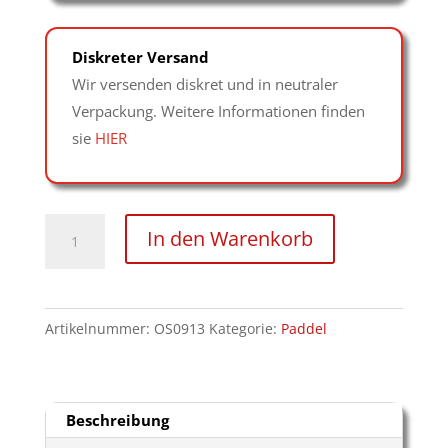
Diskreter Versand
Wir versenden diskret und in neutraler
Verpackung. Weitere Informationen finden
sie
HIER
Paddel
In den Warenkorb
aus
Lack
(Kunstleder)
Artikelnummer:
OS0913
Kategorie:
Paddel
Menge
Beschreibung