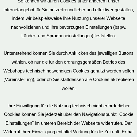
So können wir durch Cookies unter anderem unser
Datenschutz
Internetangebot für Sie nutzerfreundlicher und effektiver gestalten,
indem wir beispielsweise Ihre Nutzung unserer Webseite
nachvollziehen und Ihre bevorzugten Einstellungen (bspw.
Länder- und Spracheneinstellungen) feststellen.
Mein Konto
Untenstehend können Sie durch Anklicken des jeweiligen Buttons
wählen, ob nur die für den ordnungsgemäßen Betrieb des
Vertrag widerrufen
Webshops technisch notwendigen Cookies genutzt werden sollen
(Voreinstellung), oder ob Sie stattdessen alle Cookies akzeptieren
wollen.
AGB
Ihre Einwilligung für die Nutzung technisch nicht erforderlicher
Cookies können Sie jederzeit über den Navigationspunkt "Cookie
Impressum
Einstellungen" im unteren Bereich der Webseite widerrufen. Der
Widerruf Ihrer Einwilligung entfaltet Wirkung für die Zukunft. Er hat