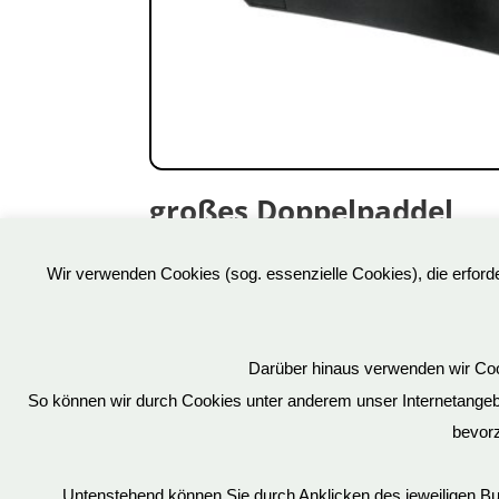
großes Doppelpaddel
31,90
€
Wir verwenden Cookies (sog. essenzielle Cookies), die erfor
Art.Nr: OS0134-1
inkl. 19 % MwSt.
Darüber hinaus verwenden wir Cook
So können wir durch Cookies unter anderem unser Internetangebot
bevorz
Über uns
Untenstehend können Sie durch Anklicken des jeweiligen B