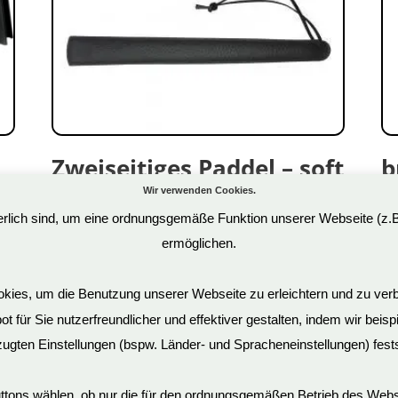
Zweiseitiges Paddel – soft
b
& hart
N
Wir verwenden Cookies.
derlich sind, um eine ordnungsgemäße Funktion unserer Webseite (z.
19,90
€
37
ermöglichen.
Art.Nr: OS0393
Ar
inkl. 19 % MwSt.
in
ies, um die Benutzung unserer Webseite zu erleichtern und zu verb
 für Sie nutzerfreundlicher und effektiver gestalten, indem wir beis
ugten Einstellungen (bspw. Länder- und Spracheneinstellungen) fests
uttons wählen, ob nur die für den ordnungsgemäßen Betrieb des Web