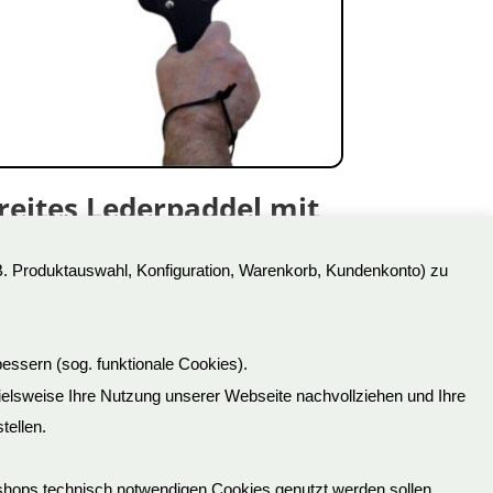
reites Lederpaddel mit
ieten
B. Produktauswahl, Konfiguration, Warenkorb, Kundenkonto) zu
,90
€
t.Nr: OS0306
kl. 19 % MwSt.
essern (sog. funktionale Cookies).
pielsweise Ihre Nutzung unserer Webseite nachvollziehen und Ihre
tellen.
Lieferinformationen
shops technisch notwendigen Cookies genutzt werden sollen