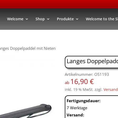
Welcome
Shop
Produkte
Welcome to the 
anges Doppelpaddel mit Nieten
Langes Doppelpadd
Artikelnummer: OS1193
16,90
€
ab
inkl. 19 % MwSt.
zzgl.
Versand
Fertigungsdauer:
7 Werktage
Versand: