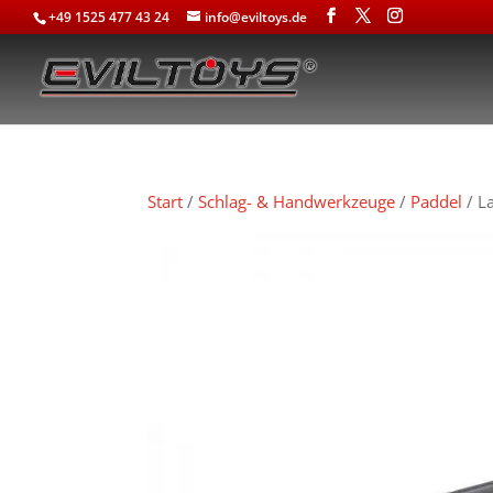
+49 1525 477 43 24
info@eviltoys.de
Start
/
Schlag- & Handwerkzeuge
/
Paddel
/ L