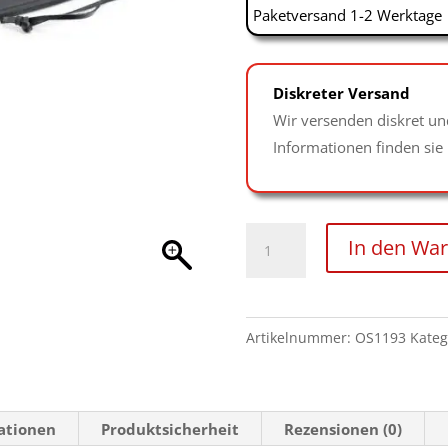
Paketversand 1-2 Werktage
Diskreter Versand
Wir versenden diskret un
Informationen finden sie
Langes
In den Wa
Doppelpaddel
mit
Nieten
Artikelnummer:
OS1193
Kateg
Menge
mationen
Produktsicherheit
Rezensionen (0)