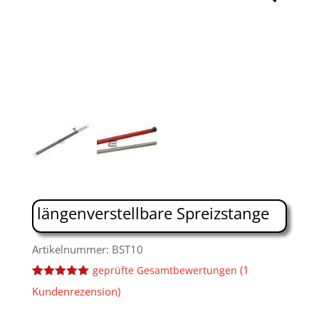
längenverstellbare Spreizstange
Artikelnummer: BST10
(
1
geprüfte Gesamtbewertungen
Bewertet
2
Kundenrezension)
mit
5.00
von 5,
basierend