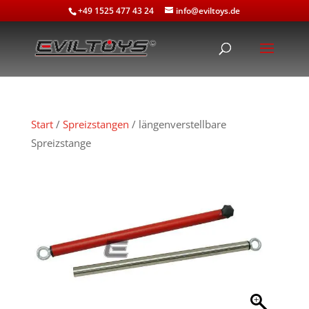
+49 1525 477 43 24
info@eviltoys.de
Start
/
Spreizstangen
/ längenverstellbare
Spreizstange