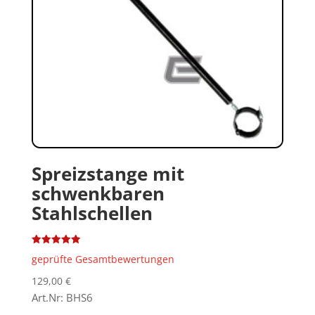
Spreizstange mit
schwenkbaren
Stahlschellen
Bewertet
geprüfte Gesamtbewertungen
mit
5.00
von 5
129,00
€
Art.Nr: BHS6