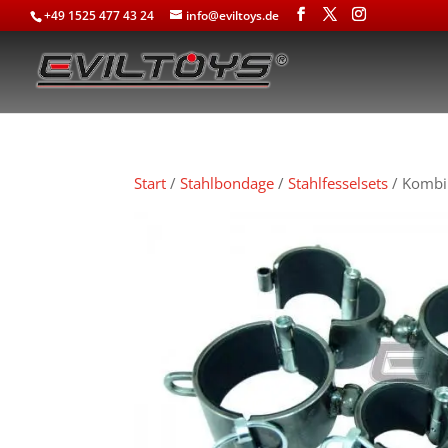
+49 1525 477 43 24
info@eviltoys.de
Start
/
Stahlbondage
/
Stahlfesselsets
/ Kombin