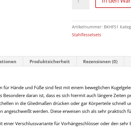
In den Wa
gelenkgelagerte
Hand
–
Artikelnummer:
BKHFS1
Kateg
und
Stahlfesselsets
Fußschellen
Menge
mationen
Produktsicherheit
Rezensionen (0)
n für Hände und Füße sind fest mit einem beweglichen Kugelgelen
 Besondere daran ist, dass es sich hiermit auch längere Zeiten pr
lschellen in die Gliedmaßen drücken oder gar Körperteile schnell 
en angeschweißt werden. Diese erweisen sich als sehr praktisch fü
t einer Verschlussvariante für Vorhängeschlösser oder den sehr 