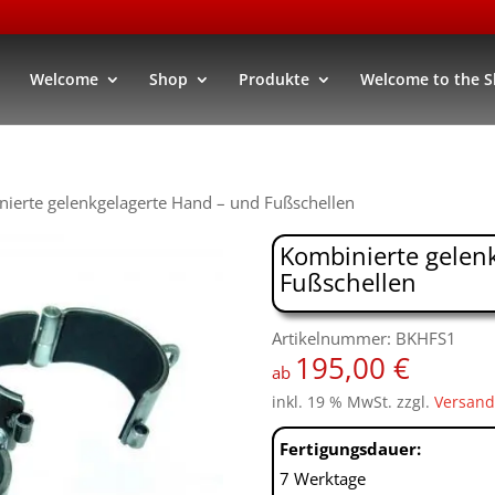
Welcome
Shop
Produkte
Welcome to the 
ierte gelenkgelagerte Hand – und Fußschellen
Kombinierte gelen
Fußschellen
Artikelnummer: BKHFS1
195,00
€
ab
inkl. 19 % MwSt.
zzgl.
Versand
Fertigungsdauer:
7 Werktage