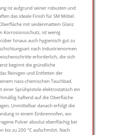
ung ist aufgrund seiner robusten und
ften das ideale Finish für SM Möbel.
e Oberfläche mit seidenmattem Glanz
n Korrosionsschutz, ist wenig
arüber hinaus auch hygienisch gut zu
eschichtungsart nach Industrienormen
Zwischenschritte erforderlich, die sich
uerst beginnt die gründliche
das Reinigen und Entfetten der
n einem nass-chemischen Tauchbad.
 einer Sprühpistole elektrostatisch ein
ichmäßig haftend auf die Oberfläche
ragen. Unmittelbar danach erfolgt die
ndung in einem Einbrennofen, wo
ragene Pulver absolut ebenflächig bei
n bis zu 200 °C aufschmilzt. Nach