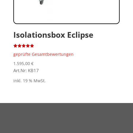
Isolationsbox Eclipse
Bewertet
geprüfte Gesamtbewertungen
mit
5.00
von 5
1.595,00
€
Art.Nr: KB17
inkl. 19 % MwSt.