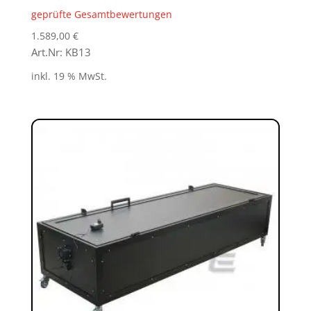
Bewertet
geprüfte Gesamtbewertungen
mit
5.00
von 5
1.589,00
€
Art.Nr: KB13
inkl. 19 % MwSt.