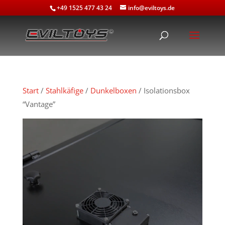
+49 1525 477 43 24
info@eviltoys.de
Start
/
Stahlkäfige
/
Dunkelboxen
/ Isolationsbox
“Vantage”