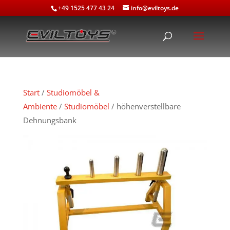
+49 1525 477 43 24
info@eviltoys.de
Start
/
Studiomöbel &
Ambiente
/
Studiomöbel
/ höhenverstellbare
Dehnungsbank