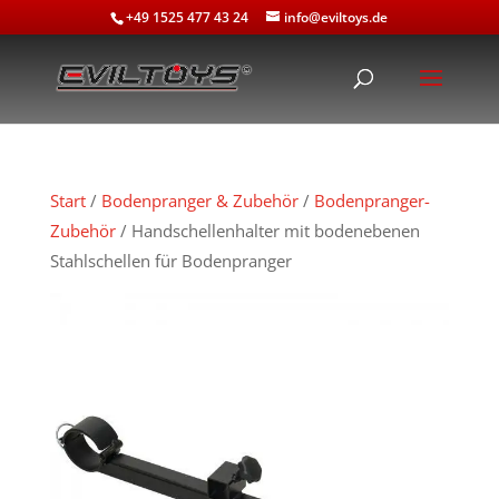
+49 1525 477 43 24
info@eviltoys.de
Start
/
Bodenpranger & Zubehör
/
Bodenpranger-
Zubehör
/ Handschellenhalter mit bodenebenen
Stahlschellen für Bodenpranger