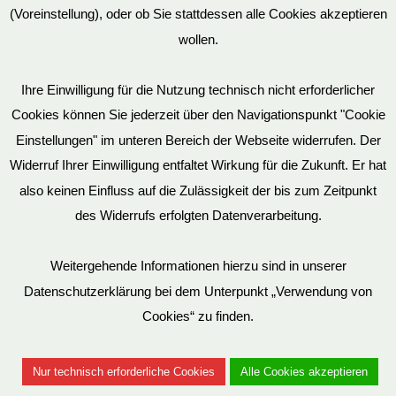
(Voreinstellung), oder ob Sie stattdessen alle Cookies akzeptieren
wollen.
AGB
Ihre Einwilligung für die Nutzung technisch nicht erforderlicher
Cookies können Sie jederzeit über den Navigationspunkt "Cookie
Impressum
Einstellungen" im unteren Bereich der Webseite widerrufen. Der
Widerruf Ihrer Einwilligung entfaltet Wirkung für die Zukunft. Er hat
also keinen Einfluss auf die Zulässigkeit der bis zum Zeitpunkt
des Widerrufs erfolgten Datenverarbeitung.
© EvilToys 2026 until the end of time.
Bitte beachten Sie, dass wir für einen zunehmenden Teil der von
Weitergehende Informationen hierzu sind in unserer
uns hergestellten SM-Möbel deutsche Geschmacksmuster beim
Datenschutzerklärung bei dem Unterpunkt „Verwendung von
Deutschen Patent und Markenamt (DPMA) haben eintragen
Cookies“ zu finden.
lassen. Es ist verboten, diese Geschmacksmuster ohne unsere
Genehmigung zu benutzen. Entsprechende Verstöße werden von
Nur technisch erforderliche Cookies
Alle Cookies akzeptieren
uns juristisch verfolgt.