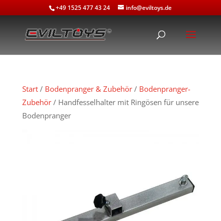
+49 1525 477 43 24
info@eviltoys.de
Start
/
Bodenpranger & Zubehör
/
Bodenpranger-
Zubehör
/ Handfesselhalter mit Ringösen für unsere
Bodenpranger