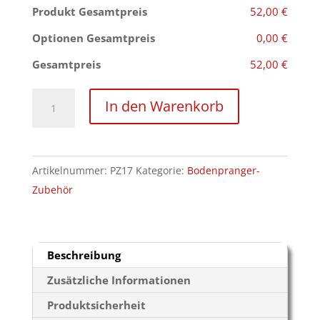
Produkt Gesamtpreis
52,00 €
Optionen Gesamtpreis
0,00 €
Gesamtpreis
52,00 €
Handfesselhalter
In den Warenkorb
mit
Ringösen
für
Artikelnummer:
PZ17
Kategorie:
Bodenpranger-
unsere
Zubehör
Bodenpranger
Menge
Beschreibung
Zusätzliche Informationen
Produktsicherheit