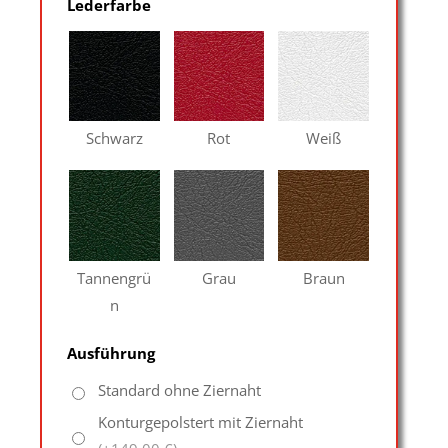
Lederfarbe
Schwarz
Rot
Weiß
Tannengrü
Grau
Braun
n
Ausführung
Standard ohne Ziernaht
Konturgepolstert mit Ziernaht