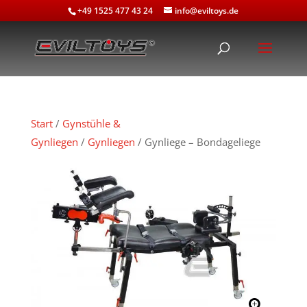
+49 1525 477 43 24
info@eviltoys.de
Start
/
Gynstühle &
Gynliegen
/
Gynliegen
/ Gynliege – Bondageliege