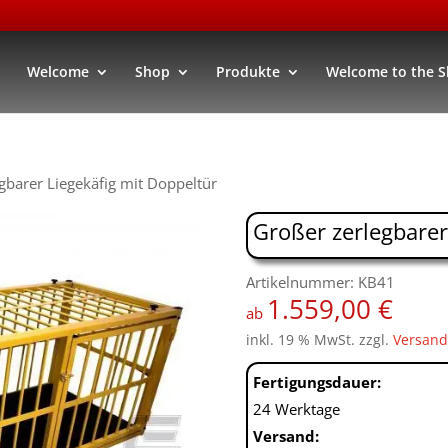
Welcome
Shop
Produkte
Welcome to the 
gbarer Liegekäfig mit Doppeltür
Großer zerlegbarer
Artikelnummer: KB41
1.559,00
€
ab
inkl. 19 % MwSt.
zzgl.
Versand
Fertigungsdauer:
24 Werktage
Versand: