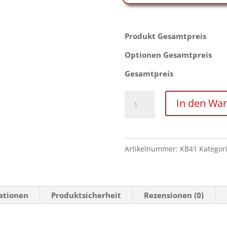
Produkt Gesamtpreis
Optionen Gesamtpreis
Gesamtpreis
Großer
In den Wa
zerlegbarer
Liegekäfig
mit
Artikelnummer:
KB41
Kategor
Doppeltür
Menge
mationen
Produktsicherheit
Rezensionen (0)