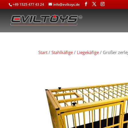
+49 1525 477 43 24
info@eviltoys.de
Start
/
Stahlkäfige
/
Liegekäfige
/ Großer zerle