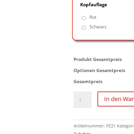
Kopfauflage
Rot
Schwarz
Produkt Gesamtpreis
Optionen Gesamtpreis
Gesamtpreis
große
In den Wa
Gesichtsauflage
mit
Lederriemen
Artikelnummer:
PZ21
Kategor
für
Zubehör