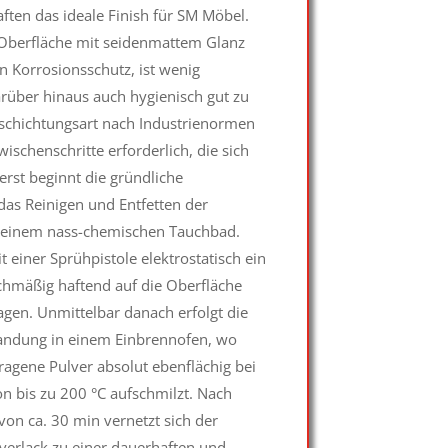
ften das ideale Finish für SM Möbel.
e Oberfläche mit seidenmattem Glanz
n Korrosionsschutz, ist wenig
arüber hinaus auch hygienisch gut zu
eschichtungsart nach Industrienormen
Zwischenschritte erforderlich, die sich
uerst beginnt die gründliche
das Reinigen und Entfetten der
n einem nass-chemischen Tauchbad.
 einer Sprühpistole elektrostatisch ein
ichmäßig haftend auf die Oberfläche
ragen. Unmittelbar danach erfolgt die
ndung in einem Einbrennofen, wo
ragene Pulver absolut ebenflächig bei
n bis zu 200 °C aufschmilzt. Nach
on ca. 30 min vernetzt sich der
erlack zu einer dauerhaften und