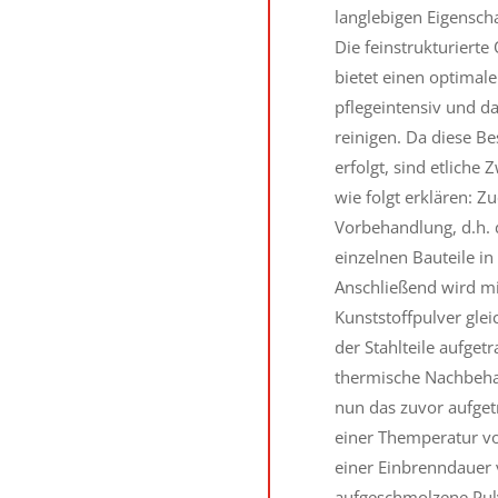
langlebigen Eigenscha
Die feinstrukturiert
bietet einen optimale
pflegeintensiv und d
reinigen. Da diese B
erfolgt, sind etliche 
wie folgt erklären: Z
Vorbehandlung, d.h. 
einzelnen Bauteile i
Anschließend wird mit
Kunststoffpulver gle
der Stahlteile aufget
thermische Nachbeha
nun das zuvor aufget
einer Themperatur vo
einer Einbrenndauer v
aufgeschmolzene Pulv