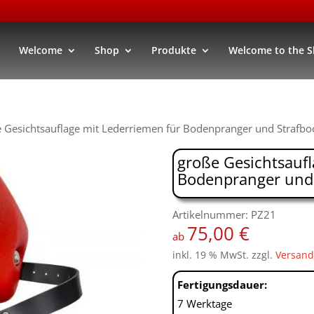
Welcome
Shop
Produkte
Welcome to the 
 Gesichtsauflage mit Lederriemen für Bodenpranger und Strafbo
große Gesichtsaufl
Bodenpranger und 
Artikelnummer: PZ21
75,00
€
ab
inkl. 19 % MwSt.
zzgl.
Versand
Fertigungsdauer:
7 Werktage