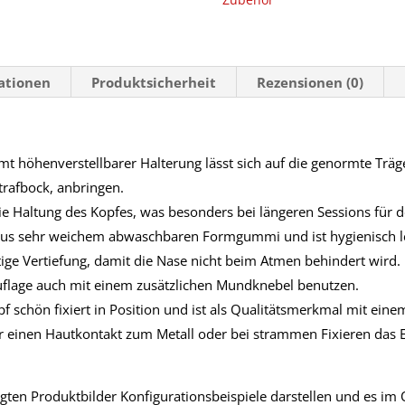
Bodenpranger
und
Strafbock
Menge
mationen
Produktsicherheit
Rezensionen (0)
mt höhenverstellbarer Halterung lässt sich auf die genormte Träg
rafbock, anbringen.
die Haltung des Kopfes, was besonders bei längeren Sessions für 
aus sehr weichem abwaschbaren Formgummi und ist hygienisch lei
tige Vertiefung, damit die Nase nicht beim Atmen behindert wird.
auflage auch mit einem zusätzlichen Mundknebel benutzen.
pf schön fixiert in Position und ist als Qualitätsmerkmal mit e
her einen Hautkontakt zum Metall oder bei strammen Fixieren da
eigten Produktbilder Konfigurationsbeispiele darstellen und es i