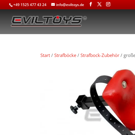
+49 1525 477 43 24
info@eviltoys.de
Start
/
Strafböcke
/
Strafbock-Zubehör
/ große