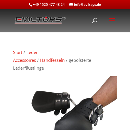
+49 1525 477 43 24
info@eviltoys.de
Start
/
Leder-
Accessoires
/
Handfesseln
/ gepolsterte
Lederfäustlinge