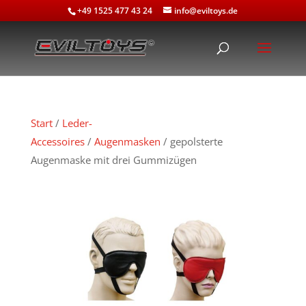
+49 1525 477 43 24
info@eviltoys.de
Start
/
Leder-
Accessoires
/
Augenmasken
/ gepolsterte
Augenmaske mit drei Gummizügen