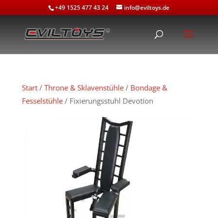
+49 1525 477 43 24
info@eviltoys.de
Start
/
Throne & Sklavenstühle
/
Bondage &
Fesselstühle
/ Fixierungsstuhl Devotion