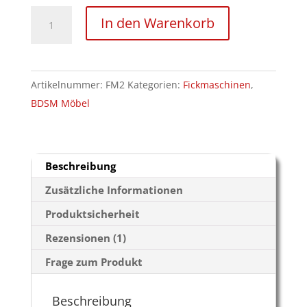
Fickmaschine
In den Warenkorb
"Penetrator
FM
220"
Artikelnummer:
FM2
Kategorien:
Fickmaschinen
,
mit
BDSM Möbel
Kabelfernbedienung
Menge
Beschreibung
Zusätzliche Informationen
Produktsicherheit
Rezensionen (1)
Frage zum Produkt
Beschreibung