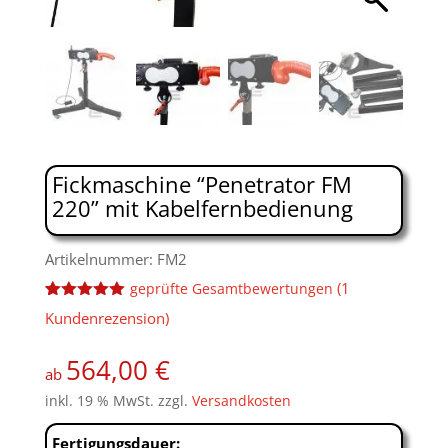
Fickmaschine “Penetrator FM
220” mit Kabelfernbedienung
Artikelnummer: FM2
(
1
geprüfte Gesamtbewertungen
Bewertet
2
Kundenrezension)
mit
5.00
von 5,
basierend
564,00
€
auf
ab
Kundenbew
inkl. 19 % MwSt.
zzgl.
Versandkosten
ertungen
Fertigungsdauer: