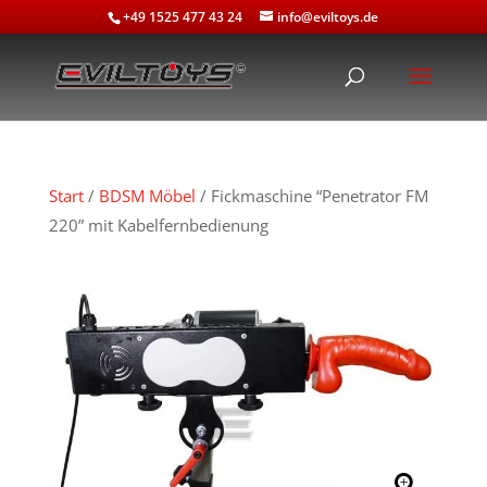
+49 1525 477 43 24
info@eviltoys.de
Start
/
BDSM Möbel
/ Fickmaschine “Penetrator FM
220” mit Kabelfernbedienung