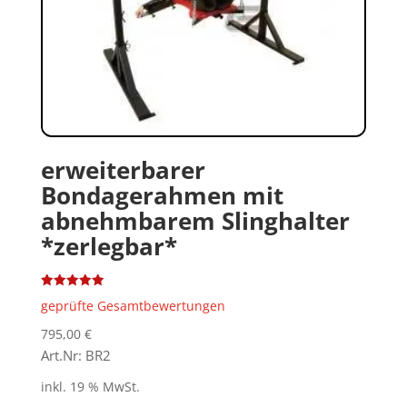
erweiterbarer
Bondagerahmen mit
abnehmbarem Slinghalter
*zerlegbar*
Bewertet
geprüfte Gesamtbewertungen
mit
5.00
von 5
795,00
€
Art.Nr: BR2
inkl. 19 % MwSt.