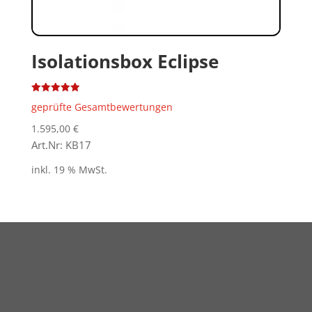
Isolationsbox Eclipse
Bewertet
geprüfte Gesamtbewertungen
mit
5.00
von 5
1.595,00
€
Art.Nr: KB17
inkl. 19 % MwSt.