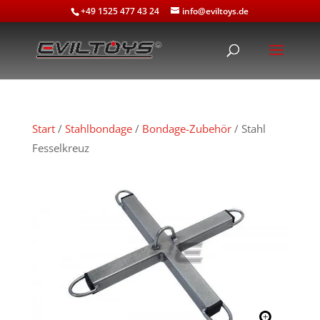
+49 1525 477 43 24
info@eviltoys.de
Start
/
Stahlbondage
/
Bondage-Zubehör
/ Stahl
Fesselkreuz