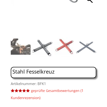
Stahl Fesselkreuz
Artikelnummer: BFK1
(
1
geprüfte Gesamtbewertungen
Bewertet
1
Kundenrezension)
mit
5.00
von 5,
basierend