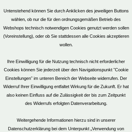
Untenstehend können Sie durch Anklicken des jeweiligen Buttons
wählen, ob nur die für den ordnungsgemäßen Betrieb des
Vertrag widerrufen
Webshops technisch notwendigen Cookies genutzt werden sollen
(Voreinstellung), oder ob Sie stattdessen alle Cookies akzeptieren
wollen.
AGB
Ihre Einwilligung für die Nutzung technisch nicht erforderlicher
Cookies können Sie jederzeit über den Navigationspunkt "Cookie
Impressum
Einstellungen" im unteren Bereich der Webseite widerrufen. Der
Widerruf Ihrer Einwilligung entfaltet Wirkung für die Zukunft. Er hat
also keinen Einfluss auf die Zulässigkeit der bis zum Zeitpunkt
des Widerrufs erfolgten Datenverarbeitung.
© EvilToys 2026 until the end of time.
Bitte beachten Sie, dass wir für einen zunehmenden Teil der von
Weitergehende Informationen hierzu sind in unserer
uns hergestellten SM-Möbel deutsche Geschmacksmuster beim
Datenschutzerklärung bei dem Unterpunkt „Verwendung von