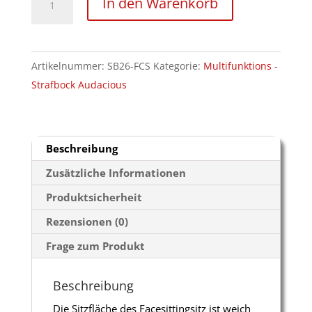
In den Warenkorb
Sitz
für
Strafbock
Artikelnummer:
SB26-FCS
Kategorie:
Multifunktions -
Audacious
Strafbock Audacious
Menge
Beschreibung
Zusätzliche Informationen
Produktsicherheit
Rezensionen (0)
Frage zum Produkt
Beschreibung
Die Sitzfläche des Facesittingsitz ist weich