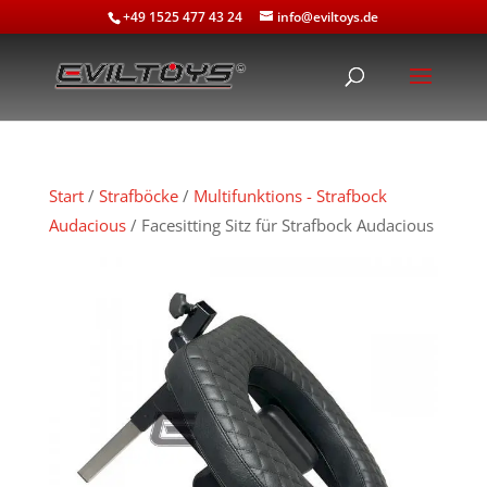
+49 1525 477 43 24
info@eviltoys.de
Start
/
Strafböcke
/
Multifunktions - Strafbock
Audacious
/ Facesitting Sitz für Strafbock Audacious