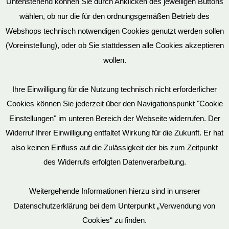
Untenstehend können Sie durch Anklicken des jeweiligen Buttons
wählen, ob nur die für den ordnungsgemäßen Betrieb des
Vertrag widerrufen
Webshops technisch notwendigen Cookies genutzt werden sollen
(Voreinstellung), oder ob Sie stattdessen alle Cookies akzeptieren
wollen.
AGB
Ihre Einwilligung für die Nutzung technisch nicht erforderlicher
Cookies können Sie jederzeit über den Navigationspunkt "Cookie
Impressum
Einstellungen" im unteren Bereich der Webseite widerrufen. Der
Widerruf Ihrer Einwilligung entfaltet Wirkung für die Zukunft. Er hat
also keinen Einfluss auf die Zulässigkeit der bis zum Zeitpunkt
des Widerrufs erfolgten Datenverarbeitung.
© EvilToys 2026 until the end of time.
Bitte beachten Sie, dass wir für einen zunehmenden Teil der von
Weitergehende Informationen hierzu sind in unserer
uns hergestellten SM-Möbel deutsche Geschmacksmuster beim
Datenschutzerklärung bei dem Unterpunkt „Verwendung von
Deutschen Patent und Markenamt (DPMA) haben eintragen
Cookies“ zu finden.