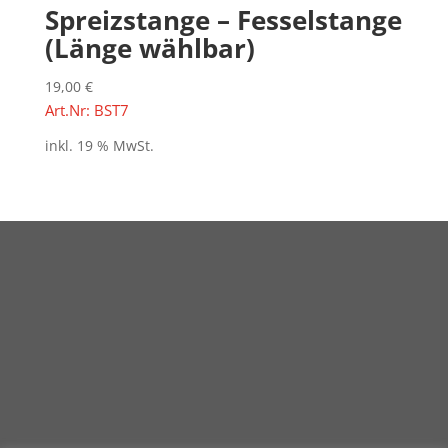
Spreizstange – Fesselstange
(Länge wählbar)
19,00
€
Art.Nr: BST7
inkl. 19 % MwSt.