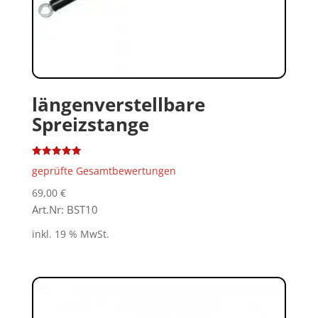
längenverstellbare
Spreizstange
Bewertet
geprüfte Gesamtbewertungen
mit
5.00
von 5
69,00
€
Art.Nr: BST10
inkl. 19 % MwSt.