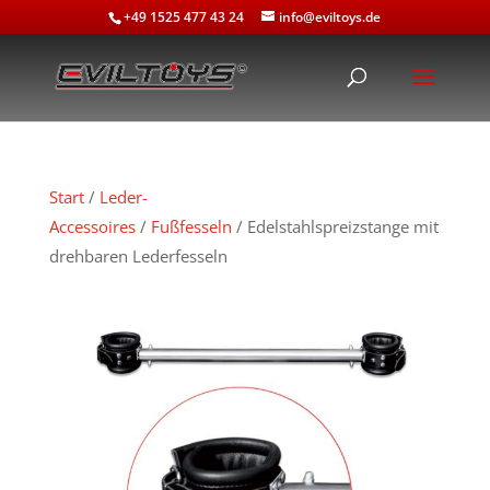
+49 1525 477 43 24
info@eviltoys.de
Start
/
Leder-
Accessoires
/
Fußfesseln
/ Edelstahlspreizstange mit
drehbaren Lederfesseln