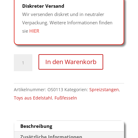
Diskreter Versand
Wir versenden diskret und in neutraler
Verpackung. Weitere Informationen finden
sie
HIER
Edelstahlspreizstange
In den Warenkorb
mit
drehbaren
Lederfesseln
Artikelnummer:
OS0113
Kategorien:
Spreizstangen
,
Menge
Toys aus Edelstahl
,
Fußfesseln
Beschreibung
Zusätzliche Informationen