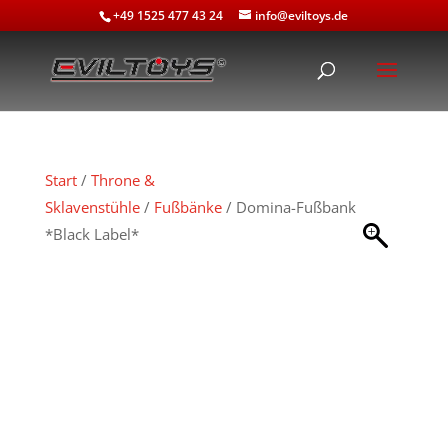
+49 1525 477 43 24
info@eviltoys.de
Start
/
Throne &
Sklavenstühle
/
Fußbänke
/ Domina-Fußbank
*Black Label*