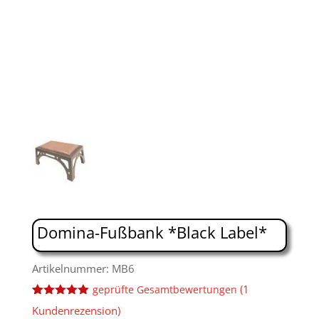
Domina-Fußbank *Black Label*
Artikelnummer: MB6
(
1
geprüfte Gesamtbewertungen
Bewertet
2
Kundenrezension)
mit
5.00