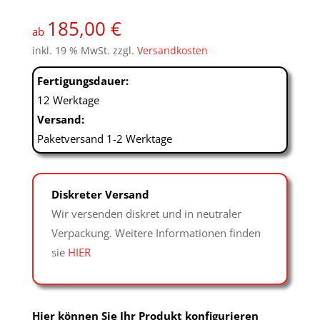
von 5,
basierend
185,00
€
auf
ab
Kundenbew
inkl. 19 % MwSt.
zzgl.
Versandkosten
ertungen
Fertigungsdauer:
12 Werktage
Versand:
Paketversand 1-2 Werktage
Diskreter Versand
Wir versenden diskret und in neutraler
Verpackung. Weitere Informationen finden
sie
HIER
Hier können Sie Ihr Produkt konfigurieren