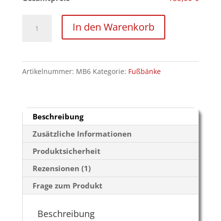
Domina-
In den Warenkorb
Fußbank
*Black
Label*
Artikelnummer:
MB6
Kategorie:
Fußbänke
Menge
Beschreibung
Zusätzliche Informationen
Produktsicherheit
Rezensionen (1)
Frage zum Produkt
Beschreibung