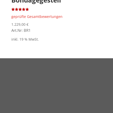
Bondagegestell
Bewertet
geprüfte Gesamtbewertungen
mit
5.00
von 5
1.229,00
€
Art.Nr: BR1
inkl. 19 % MwSt.