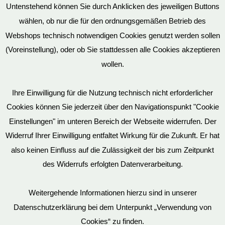
Untenstehend können Sie durch Anklicken des jeweiligen Buttons
wählen, ob nur die für den ordnungsgemäßen Betrieb des
Vertrag widerrufen
Webshops technisch notwendigen Cookies genutzt werden sollen
(Voreinstellung), oder ob Sie stattdessen alle Cookies akzeptieren
wollen.
AGB
Ihre Einwilligung für die Nutzung technisch nicht erforderlicher
Cookies können Sie jederzeit über den Navigationspunkt "Cookie
Impressum
Einstellungen" im unteren Bereich der Webseite widerrufen. Der
Widerruf Ihrer Einwilligung entfaltet Wirkung für die Zukunft. Er hat
also keinen Einfluss auf die Zulässigkeit der bis zum Zeitpunkt
des Widerrufs erfolgten Datenverarbeitung.
© EvilToys 2026 until the end of time.
Bitte beachten Sie, dass wir für einen zunehmenden Teil der von
Weitergehende Informationen hierzu sind in unserer
uns hergestellten SM-Möbel deutsche Geschmacksmuster beim
Datenschutzerklärung bei dem Unterpunkt „Verwendung von
Deutschen Patent und Markenamt (DPMA) haben eintragen
Cookies“ zu finden.