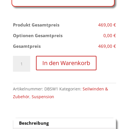
Produkt Gesamtpreis
469,00 €
Optionen Gesamtpreis
0,00 €
Gesamtpreis
469,00 €
Deckenbefestigung
In den Warenkorb
für
elektrischen
Seilhebezug
Artikelnummer:
DBSW1
Kategorien:
Seilwinden &
Menge
Zubehör
,
Suspension
Beschreibung