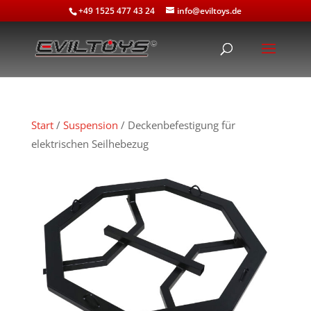
+49 1525 477 43 24
info@eviltoys.de
Start
/
Suspension
/ Deckenbefestigung für
elektrischen Seilhebezug