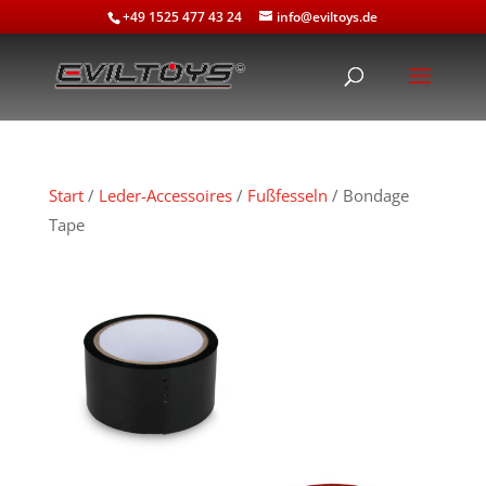
+49 1525 477 43 24
info@eviltoys.de
Start
/
Leder-Accessoires
/
Fußfesseln
/ Bondage
Tape