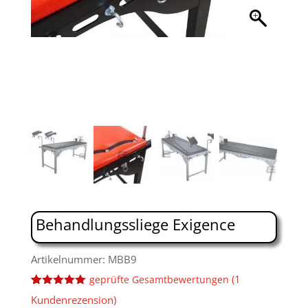
Behandlungssliege Exigence
Artikelnummer: MBB9
(
1
geprüfte Gesamtbewertungen
Bewertet
2
Kundenrezension)
mit
5.00