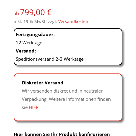
von 5,
basierend
799,00
€
auf
ab
Kundenbew
inkl. 19 % MwSt.
zzgl.
Versandkosten
ertungen
Fertigungsdauer:
12 Werktage
Versand:
Speditionsversand 2-3 Werktage
Diskreter Versand
Wir versenden diskret und in neutraler
Verpackung. Weitere Informationen finden
sie
HIER
Hier können Sie Ihr Produkt konfigurieren