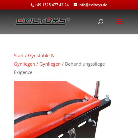
+49 1525 477 43 24
info@eviltoys.de
Start
/
Gynstühle &
Gynliegen
/
Gynliegen
/ Behandlungssliege
Exigence