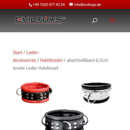
+49 1525 477 43 24
info@eviltoys.de
Start
/
Leder-
Accessoires
/
Halsfesseln
/ abschließbare 6,5cm
breite Leder Halsfessel