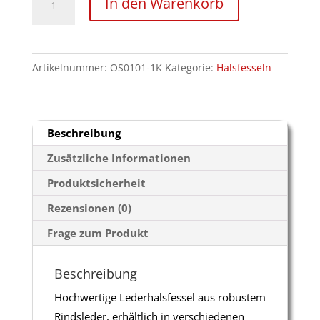
In den Warenkorb
6,5cm
breite
Leder
Artikelnummer:
OS0101-1K
Kategorie:
Halsfesseln
Halsfessel
Menge
Beschreibung
Zusätzliche Informationen
Produktsicherheit
Rezensionen (0)
Frage zum Produkt
Beschreibung
Hochwertige Lederhalsfessel aus robustem
Rindsleder, erhältlich in verschiedenen