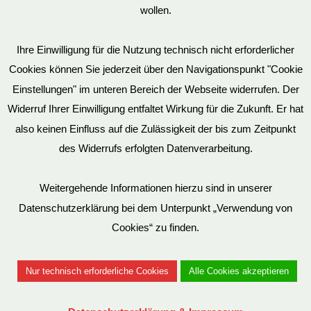
wollen.
AGB
Ihre Einwilligung für die Nutzung technisch nicht erforderlicher
Cookies können Sie jederzeit über den Navigationspunkt "Cookie
Impressum
Einstellungen" im unteren Bereich der Webseite widerrufen. Der
Widerruf Ihrer Einwilligung entfaltet Wirkung für die Zukunft. Er hat
also keinen Einfluss auf die Zulässigkeit der bis zum Zeitpunkt
des Widerrufs erfolgten Datenverarbeitung.
© EvilToys 2026 until the end of time.
Bitte beachten Sie, dass wir für einen zunehmenden Teil der von
Weitergehende Informationen hierzu sind in unserer
uns hergestellten SM-Möbel deutsche Geschmacksmuster beim
Datenschutzerklärung bei dem Unterpunkt „Verwendung von
Deutschen Patent und Markenamt (DPMA) haben eintragen
Cookies“ zu finden.
lassen. Es ist verboten, diese Geschmacksmuster ohne unsere
Genehmigung zu benutzen. Entsprechende Verstöße werden von
Nur technisch erforderliche Cookies
Alle Cookies akzeptieren
uns juristisch verfolgt.