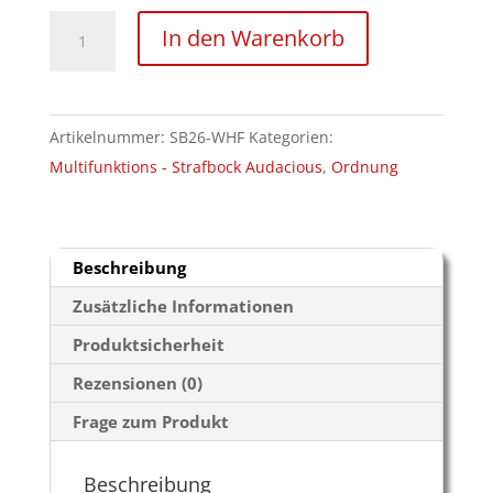
Ablageständer
In den Warenkorb
für
Strafbock
Audacious
Artikelnummer:
SB26-WHF
Kategorien:
Menge
Multifunktions - Strafbock Audacious
,
Ordnung
Beschreibung
Zusätzliche Informationen
Produktsicherheit
Rezensionen (0)
Frage zum Produkt
Beschreibung