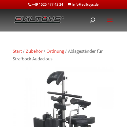
+49 1525 477 43 24
info@eviltoys.de
Start
/
Zubehör
/
Ordnung
/ Ablageständer für
Strafbock Audacious