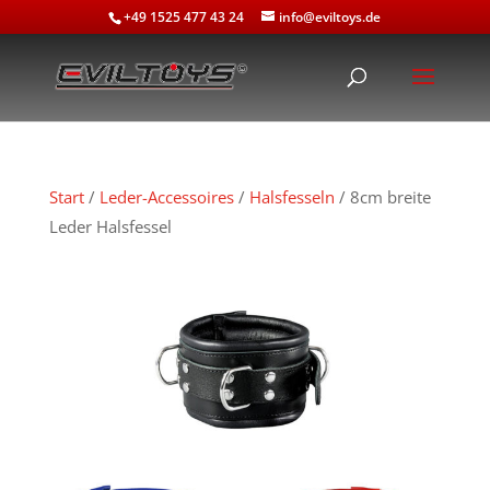
+49 1525 477 43 24
info@eviltoys.de
Start
/
Leder-Accessoires
/
Halsfesseln
/ 8cm breite
Leder Halsfessel