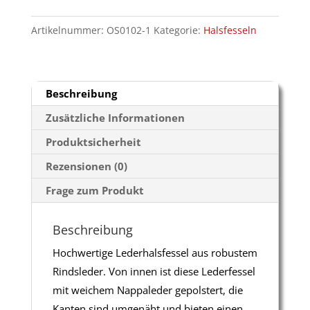
Halsfessel
Artikelnummer:
OS0102-1
Kategorie:
Halsfesseln
Menge
Beschreibung
Zusätzliche Informationen
Produktsicherheit
Rezensionen (0)
Frage zum Produkt
Beschreibung
Hochwertige Lederhalsfessel aus robustem
Rindsleder. Von innen ist diese Lederfessel
mit weichem Nappaleder gepolstert, die
Kanten sind umgenäht und bieten einen