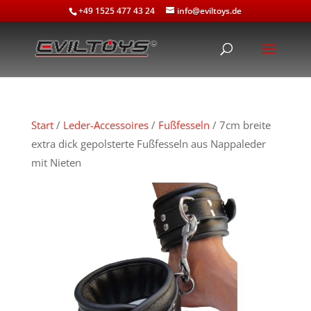
+49 1525 477 43 24
info@eviltoys.de
Start
/
Leder-Accessoires
/
Fußfesseln
/ 7cm breite
extra dick gepolsterte Fußfesseln aus Nappaleder
mit Nieten