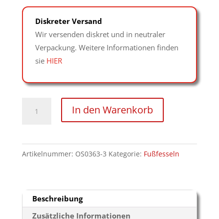
Diskreter Versand
Wir versenden diskret und in neutraler
Verpackung. Weitere Informationen finden
sie
HIER
7cm
In den Warenkorb
breite
extra
dick
Artikelnummer:
OS0363-3
Kategorie:
Fußfesseln
gepolsterte
Fußfesseln
aus
Nappaleder
Beschreibung
mit
Zusätzliche Informationen