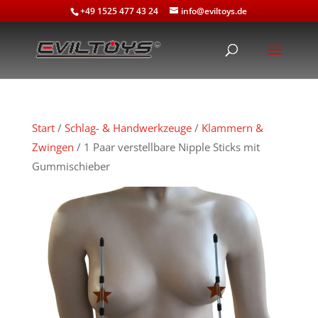
+49 1525 477 43 24
info@eviltoys.de
Start
/
Schlag- & Handwerkzeuge
/
Klammern &
Zwingen
/ 1 Paar verstellbare Nipple Sticks mit
Gummischieber