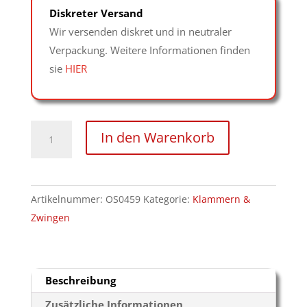
Diskreter Versand
Wir versenden diskret und in neutraler
Verpackung. Weitere Informationen finden
sie
HIER
1
In den Warenkorb
Paar
verstellbare
Nipple
Artikelnummer:
OS0459
Kategorie:
Klammern &
Sticks
Zwingen
mit
Gummischieber
Menge
Beschreibung
Zusätzliche Informationen