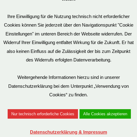
AGB
Ihre Einwilligung für die Nutzung technisch nicht erforderlicher
Cookies können Sie jederzeit über den Navigationspunkt "Cookie
Impressum
Einstellungen" im unteren Bereich der Webseite widerrufen. Der
Widerruf Ihrer Einwilligung entfaltet Wirkung für die Zukunft. Er hat
also keinen Einfluss auf die Zulässigkeit der bis zum Zeitpunkt
des Widerrufs erfolgten Datenverarbeitung.
© EvilToys 2026 until the end of time.
Bitte beachten Sie, dass wir für einen zunehmenden Teil der von
Weitergehende Informationen hierzu sind in unserer
uns hergestellten SM-Möbel deutsche Geschmacksmuster beim
Datenschutzerklärung bei dem Unterpunkt „Verwendung von
Deutschen Patent und Markenamt (DPMA) haben eintragen
Cookies“ zu finden.
lassen. Es ist verboten, diese Geschmacksmuster ohne unsere
Genehmigung zu benutzen. Entsprechende Verstöße werden von
Nur technisch erforderliche Cookies
Alle Cookies akzeptieren
uns juristisch verfolgt.
Datenschutzerklärung & Impressum