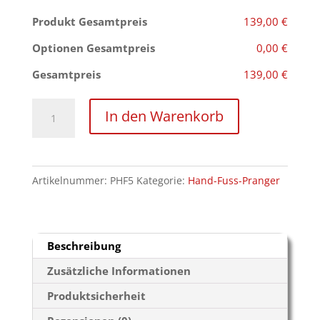
Produkt Gesamtpreis
139,00 €
Optionen Gesamtpreis
0,00 €
Gesamtpreis
139,00 €
kurzer
In den Warenkorb
Hand-
Fuß-
Pranger
Artikelnummer:
PHF5
Kategorie:
Hand-Fuss-Pranger
Menge
Beschreibung
Zusätzliche Informationen
Produktsicherheit