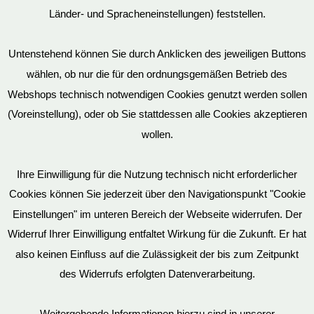
Mein Konto
Länder- und Spracheneinstellungen) feststellen.
Untenstehend können Sie durch Anklicken des jeweiligen Buttons
wählen, ob nur die für den ordnungsgemäßen Betrieb des
Vertrag widerrufen
Webshops technisch notwendigen Cookies genutzt werden sollen
(Voreinstellung), oder ob Sie stattdessen alle Cookies akzeptieren
wollen.
AGB
Ihre Einwilligung für die Nutzung technisch nicht erforderlicher
Cookies können Sie jederzeit über den Navigationspunkt "Cookie
Impressum
Einstellungen" im unteren Bereich der Webseite widerrufen. Der
Widerruf Ihrer Einwilligung entfaltet Wirkung für die Zukunft. Er hat
also keinen Einfluss auf die Zulässigkeit der bis zum Zeitpunkt
des Widerrufs erfolgten Datenverarbeitung.
© EvilToys 2026 until the end of time.
Bitte beachten Sie, dass wir für einen zunehmenden Teil der von
Weitergehende Informationen hierzu sind in unserer