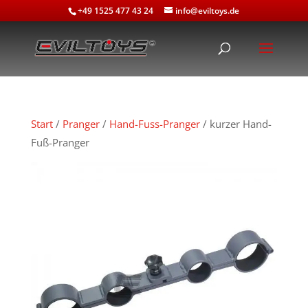
+49 1525 477 43 24
info@eviltoys.de
Start
/
Pranger
/
Hand-Fuss-Pranger
/ kurzer Hand-
Fuß-Pranger