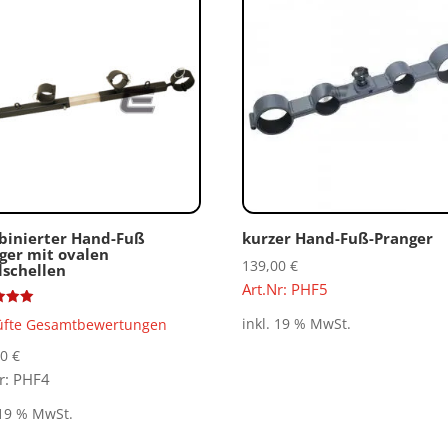
inierter Hand-Fuß
kurzer Hand-Fuß-Pranger
ger mit ovalen
139,00
€
lschellen
Art.Nr: PHF5
tet
inkl. 19 % MwSt.
üfte Gesamtbewertungen
00
€
Nr: PHF4
 19 % MwSt.