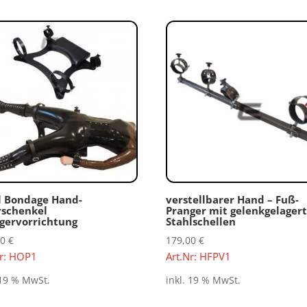
l Bondage Hand-
verstellbarer Hand – Fuß-
schenkel
Pranger mit gelenkgelager
gervorrichtung
Stahlschellen
00
€
179,00
€
Nr: HOP1
Art.Nr: HFPV1
 19 % MwSt.
inkl. 19 % MwSt.