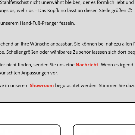
Stahlfetischist nicht unerwähnt bleiben, der es förmlich liebt u
ungslos, wehrlos – Das Kopfkino lässt an dieser Stelle grüßen 🙂
on unserem Hand-Fuß-Pranger fesseln.
gehend an Ihre Wünsche anpassbar. Sie können bei nahezu allen 
rbe, Schellengrößen oder wählbares Zubehör lasssen sich dort b
er nicht finden, senden Sie uns eine
Nachricht
. Wenn es irgend
ewünschten Anpassungen vor.
ive in unserem
Showroom
begutachtet werden. Stimmen Sie dazu