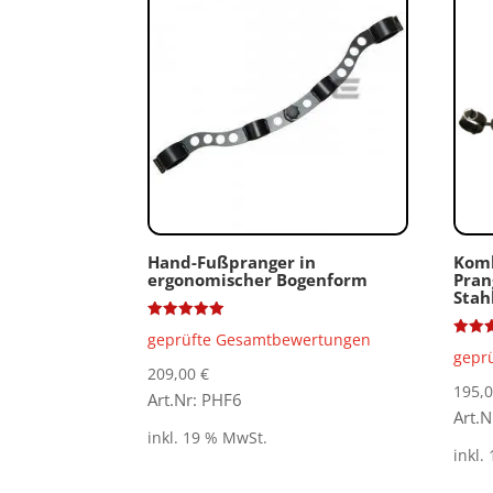
Hand-Fußpranger in
Komb
ergonomischer Bogenform
Pran
Stah
Bewertet
geprüfte Gesamtbewertungen
mit
Bewer
gepr
5.00
mit
von 5
209,00
€
5.00
von 5
195,
Art.Nr: PHF6
Art.
inkl. 19 % MwSt.
inkl.