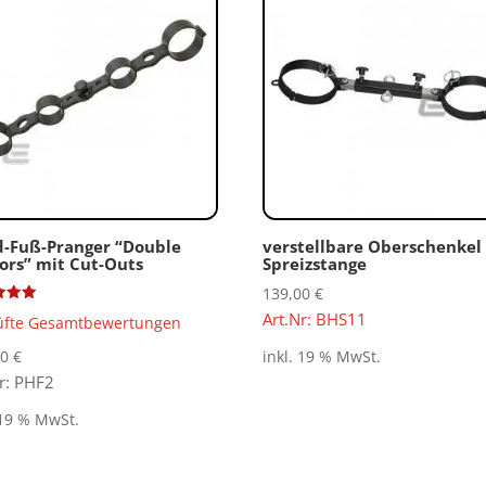
-Fuß-Pranger “Double
verstellbare Oberschenkel
sors” mit Cut-Outs
Spreizstange
139,00
€
tet
Art.Nr: BHS11
üfte Gesamtbewertungen
00
€
inkl. 19 % MwSt.
Nr: PHF2
 19 % MwSt.