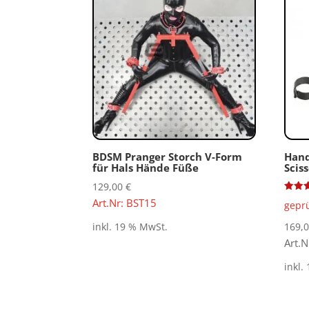
BDSM Pranger Storch V-Form
Hand
für Hals Hände Füße
Scis
129,00
€
Bewer
Art.Nr: BST15
gepr
mit
5.00
von 5
169,
inkl. 19 % MwSt.
Art.
inkl.